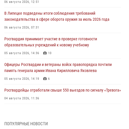
06 августа 2026, 12:51
В Липецке подведены итоги соблюдения требований
законодательства в сфере оборота оружия за июль 2026 года
06 августа 2026, 07:31
Росгвардия принимает участие в проверке готовности
образовательных учреждений к новому учебному
05 августа 2026, 14:36
10
Офицеры Росгвардии и ветераны войск правопорядка почтили
память генерала армии Ивана Кирилловича Яковлева
05 августа 2026, 14:19
6
Росгвардейцы отработали свыше 550 выездов по сигналу «Тревога»
04 августа 2026, 11:36
В ЛНР спецназовцы Росгвардии уничтожили ударные и
разведывательные беспилотники ВСУ
ПОПУЛЯРНЫЕ НОВОСТИ
04 августа 2026, 09:05