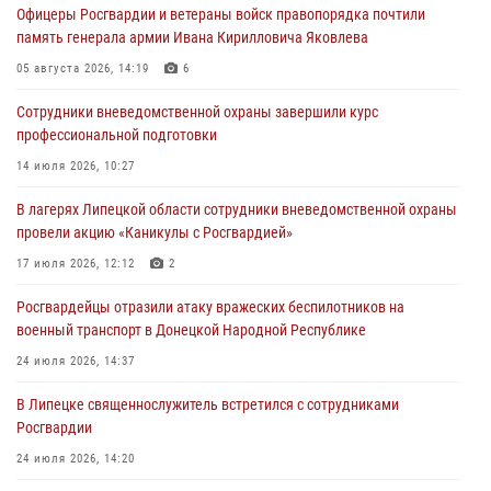
Офицеры Росгвардии и ветераны войск правопорядка почтили
Росгвардия обеспечила безопасность граждан на праздновании
память генерала армии Ивана Кирилловича Яковлева
Дня ВДВ в Липецке
05 августа 2026, 14:19
6
03 августа 2026, 13:43
1
Сотрудники вневедомственной охраны завершили курс
Росгвардейцы обеспечили безопасность граждан в День Лев-
профессиональной подготовки
Толстовского района
14 июля 2026, 10:27
03 августа 2026, 13:41
1
В лагерях Липецкой области сотрудники вневедомственной охраны
Росгвардия противодействует БПЛА ВСУ на южном направлении
провели акцию «Каникулы с Росгвардией»
(видео)
17 июля 2026, 12:12
2
03 августа 2026, 13:39
2
1
Росгвардейцы отразили атаку вражеских беспилотников на
военный транспорт в Донецкой Народной Республике
24 июля 2026, 14:37
В Липецке священнослужитель встретился с сотрудниками
Росгвардии
24 июля 2026, 14:20