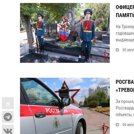
ОФИЦЕР
ПАМЯТЬ
На Троек
годовщин
выдающег
05 авгу
РОСГВА
«ТРЕВО
За проше
Росгвард
объекты, 
04 авгу