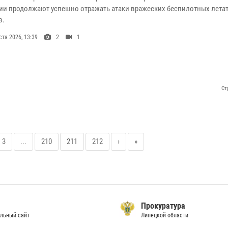
ии продолжают успешно отражать атаки вражеских беспилотных лета
в.
ста 2026, 13:39
2
1
Ст
3
...
210
211
212
›
»
Прокуратура
льный сайт
Липецкой области