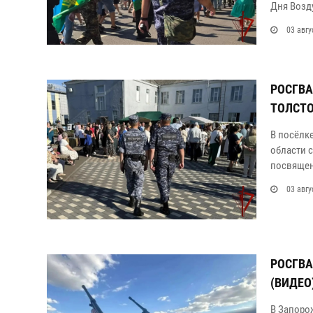
Дня Возд
03 авгу
РОСГВА
ТОЛСТО
В посёлк
области 
посвящен
03 авгу
РОСГВА
(ВИДЕО
В Запоро