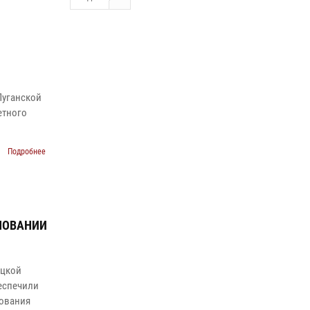
Луганской
етного
Подробнее
НОВАНИИ
ецкой
еспечили
нования