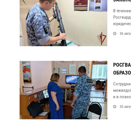
В течени
Росгвард
юридичес
06 авгу
РОСГВА
ОБРАЗО
Сотрудни
межведом
и в план
05 авгу