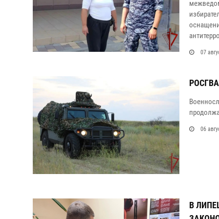
межведом
избирате
оснащени
антитерр
07 авгу
РОСГВА
Военносл
продолжа
06 авгу
В ЛИПЕ
ЗАКОНО