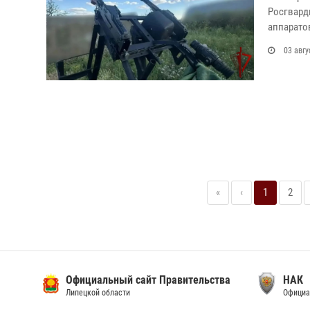
Росгвард
аппарато
03 авгу
«
‹
1
2
Официальный сайт Правительства
НАК
Липецкой области
Официа