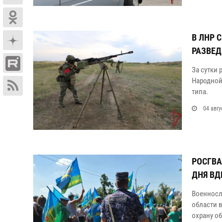
В ЛНР 
РАЗВЕД
За сутки
Народной
типа.
04 авгу
РОСГВА
ДНЯ ВД
Военносл
области 
охрану о