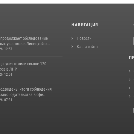
И
НАВИГАЦИЯ
 продолжает обследование
Новости
ых участков в Липецкой о...
Карта сайта
26, 12:57
П
цы уничтожили свыше 120
ков в ЛНР
26, 12:51
подведены итоги соблюдения
законодательства в сфе...
26, 07:31