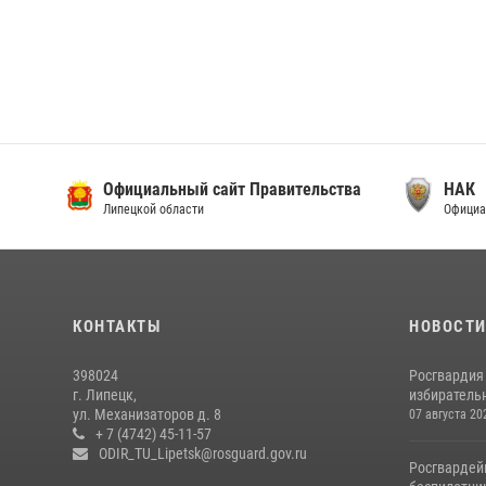
Официальный сайт Правительства
НАК
Липецкой области
Официа
КОНТАКТЫ
НОВОСТ
398024
Росгвардия
г. Липецк,
избирательн
ул. Механизаторов д. 8
07 августа 20
+ 7 (4742) 45-11-57
ODIR_TU_Lipetsk@rosguard.gov.ru
Росгвардей