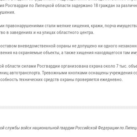
ия Росгвардии по Липецкой области задержано 18 граждан за различ
ушения.
и правонарушениями стали мелкие хищения, кражи, порча имущества
во в заведениях и на улицах областного центра.
оставом вневедомственной охраны не допущено ни одного незаконн
вения на охраняемые объекты, а также хищения находящегося там им
ой области силами Росгвардии организована охрана около 7 тыс. объе
единиц автотранспорта. Тревожными кнопками оснащены учреждения 
собность технических средств охраны проверяется ежедневно.
ой службы войск национальной гвардии Российской Федерации по Липец