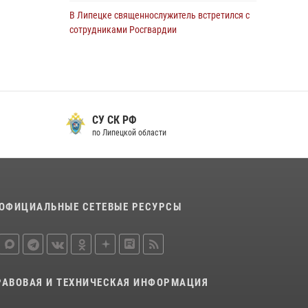
В Липецке священнослужитель встретился с
сотрудниками Росгвардии
24 июля 2026, 14:20
Росгвардия обеспечила безопасность
граждан на праздновании Дня ВДВ в
Липецке
СУ СК РФ
03 августа 2026, 13:43
1
по Липецкой области
В Липецке росгвардейцы посетили
богослужение в честь великого князя
Владимира
28 июля 2026, 14:38
4
ОФИЦИАЛЬНЫЕ СЕТЕВЫЕ РЕСУРСЫ
Сотрудники вневедомственной охраны
окончили курс служебной подготовки
24 июля 2026, 14:32
1
РАВОВАЯ И ТЕХНИЧЕСКАЯ ИНФОРМАЦИЯ
Росгвардия обеспечила безопасность липчан
во время празднования Дня города и Дня