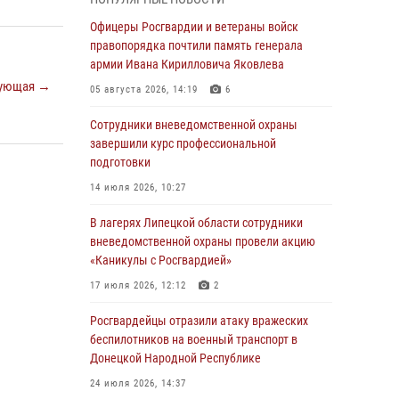
выездов по сигналу «Тревога»
Офицеры Росгвардии и ветераны войск
04 августа 2026, 11:36
правопорядка почтили память генерала
армии Ивана Кирилловича Яковлева
В ЛНР спецназовцы Росгвардии уничтожили
ующая →
ударные и разведывательные беспилотники
05 августа 2026, 14:19
6
ВСУ
Сотрудники вневедомственной охраны
04 августа 2026, 09:05
завершили курс профессиональной
подготовки
Росгвардия обеспечила безопасность
граждан на праздновании Дня ВДВ в
14 июля 2026, 10:27
Липецке
В лагерях Липецкой области сотрудники
03 августа 2026, 13:43
1
вневедомственной охраны провели акцию
«Каникулы с Росгвардией»
Росгвардейцы обеспечили безопасность
граждан в День Лев-Толстовского района
17 июля 2026, 12:12
2
03 августа 2026, 13:41
1
Росгвардейцы отразили атаку вражеских
беспилотников на военный транспорт в
Росгвардия противодействует БПЛА ВСУ на
Донецкой Народной Республике
южном направлении (видео)
24 июля 2026, 14:37
03 августа 2026, 13:39
2
1