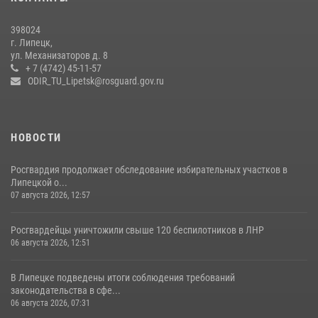
Росгвардия обеспечила безопасность во время фестиваля бардов в
398024
Липецке
г. Липецк,
ул. Механизаторов д. 8
17 июля 2026, 12:26
5
+ 7 (4742) 45-11-57
ODIR_TU_Lipetsk@rosguard.gov.ru
НОВОСТИ
Росгвардия продолжает обследование избирательных участков в
Липецкой о...
07 августа 2026, 12:57
Росгвардейцы уничтожили свыше 120 беспилотников в ЛНР
06 августа 2026, 12:51
В Липецке подведены итоги соблюдения требований
законодательства в сфе...
06 августа 2026, 07:31