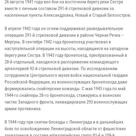
26 августа 1941 года вел бои на восточном берегу реки Сестра
вместе с личным составом 291-й стрелковой дивизии за
населенные пункты Александровка, Новый и Старый Белоостров.
В апреле 1942 года он огнем поддерживал разведывательную
операцию 291-й стрелковой дивизии в районе Черная Речка –
Мертунь. В сентябре 1942 года бронепоезд участвовал в
наступательной операции на высоты, находящиеся на западном
берегу реки Сестра. В 1943 году бронепоезд, преобразованный в
28-й отдельный, находился в распоряжении командующего
артиллерией 92-й стрелковой дивизии. По исследованиям
сотрудников Центрального музея войск национальной гвардии
Российской Федерации, из военнослужащих бронепоезда даже
формировались снайперские команды. С мая 1943 года по май
1944-го снайперы 28-го бронепоезда, стажируясь в воинских
частях Западного фронта, ликвидировали 293 военнослужащих
армии противника.
В 1944 году при снятии блокады с Ленинграда и в дальнейших
боях по освобождению Ленинградской области от фашистских
захватчиков в составе артиллерийских групп 92-й и 109-й