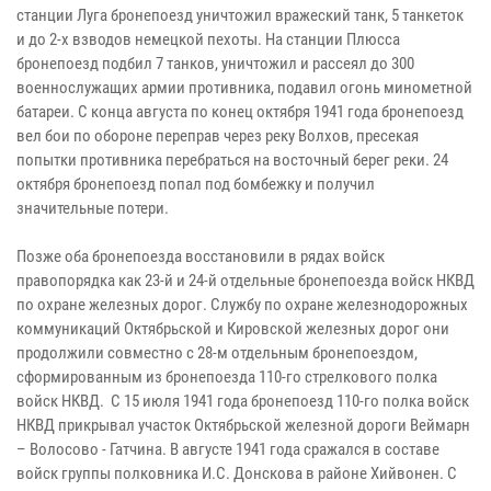
станции Луга бронепоезд уничтожил вражеский танк, 5 танкеток
и до 2-х взводов немецкой пехоты. На станции Плюсса
бронепоезд подбил 7 танков, уничтожил и рассеял до 300
военнослужащих армии противника, подавил огонь минометной
батареи. С конца августа по конец октября 1941 года бронепоезд
вел бои по обороне переправ через реку Волхов, пресекая
попытки противника перебраться на восточный берег реки. 24
октября бронепоезд попал под бомбежку и получил
значительные потери.
Позже оба бронепоезда восстановили в рядах войск
правопорядка как 23-й и 24-й отдельные бронепоезда войск НКВД
по охране железных дорог. Службу по охране железнодорожных
коммуникаций Октябрьской и Кировской железных дорог они
продолжили совместно с 28-м отдельным бронепоездом,
сформированным из бронепоезда 110-го стрелкового полка
войск НКВД. С 15 июля 1941 года бронепоезд 110-го полка войск
НКВД прикрывал участок Октябрьской железной дороги Веймарн
– Волосово - Гатчина. В августе 1941 года сражался в составе
войск группы полковника И.С. Донскова в районе Хийвонен. С