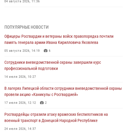
04 августа 2026, 11:36
В ЛНР спецназовцы Росгвардии уничтожили ударные и
разведывательные беспилотники ВСУ
ПОПУЛЯРНЫЕ НОВОСТИ
04 августа 2026, 09:05
Офицеры Росгвардии и ветераны войск правопорядка почтили
Росгвардия обеспечила безопасность граждан на праздновании
память генерала армии Ивана Кирилловича Яковлева
Дня ВДВ в Липецке
05 августа 2026, 14:19
6
03 августа 2026, 13:43
1
Сотрудники вневедомственной охраны завершили курс
Росгвардейцы обеспечили безопасность граждан в День Лев-
профессиональной подготовки
Толстовского района
14 июля 2026, 10:27
03 августа 2026, 13:41
1
В лагерях Липецкой области сотрудники вневедомственной охраны
Росгвардия противодействует БПЛА ВСУ на южном направлении
провели акцию «Каникулы с Росгвардией»
(видео)
17 июля 2026, 12:12
2
03 августа 2026, 13:39
2
1
Росгвардейцы отразили атаку вражеских беспилотников на
военный транспорт в Донецкой Народной Республике
24 июля 2026, 14:37