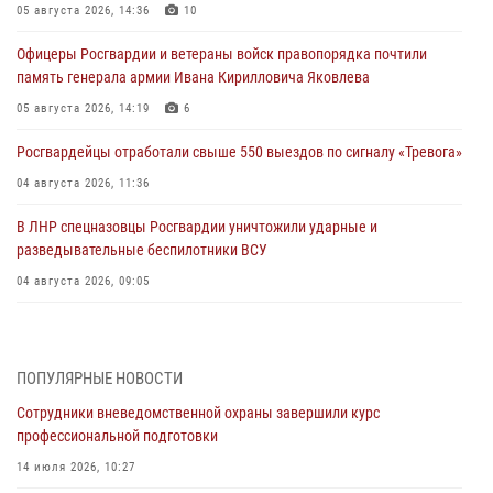
05 августа 2026, 14:36
10
Офицеры Росгвардии и ветераны войск правопорядка почтили
память генерала армии Ивана Кирилловича Яковлева
05 августа 2026, 14:19
6
Росгвардейцы отработали свыше 550 выездов по сигналу «Тревога»
04 августа 2026, 11:36
В ЛНР спецназовцы Росгвардии уничтожили ударные и
разведывательные беспилотники ВСУ
04 августа 2026, 09:05
Росгвардия обеспечила безопасность граждан на праздновании
Дня ВДВ в Липецке
ПОПУЛЯРНЫЕ НОВОСТИ
03 августа 2026, 13:43
1
Сотрудники вневедомственной охраны завершили курс
Росгвардейцы обеспечили безопасность граждан в День Лев-
профессиональной подготовки
Толстовского района
14 июля 2026, 10:27
03 августа 2026, 13:41
1