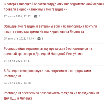
В лагерях Липецкой области сотрудники вневедомственной охраны
Росгвардия противодействует БПЛА ВСУ на южном направлении
провели акцию «Каникулы с Росгвардией»
(видео)
17 июля 2026, 12:12
2
03 августа 2026, 13:39
2
1
Офицеры Росгвардии и ветераны войск правопорядка почтили
Росгвардия обеспечила охрану порядка во время проведения
память генерала армии Ивана Кирилловича Яковлева
фестивалей в Липецке
05 августа 2026, 14:19
6
03 августа 2026, 13:17
3
Росгвардейцы отразили атаку вражеских беспилотников на
военный транспорт в Донецкой Народной Республике
24 июля 2026, 14:37
В Липецке священнослужитель встретился с сотрудниками
Росгвардии
24 июля 2026, 14:20
Росгвардия обеспечила безопасность граждан на праздновании
Дня ВДВ в Липецке
03 августа 2026, 13:43
1