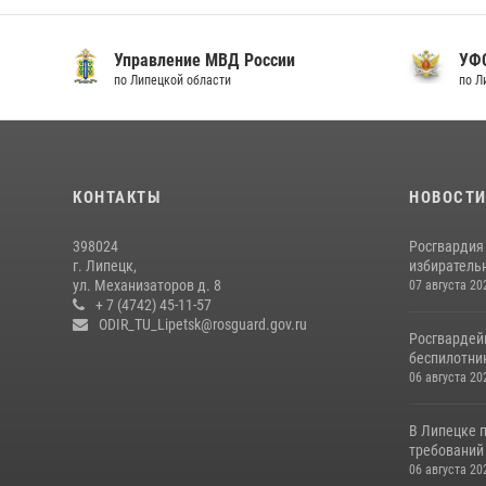
Управление МВД России
УФ
по Липецкой области
по Л
КОНТАКТЫ
НОВОСТ
398024
Росгвардия
г. Липецк,
избирательн
ул. Механизаторов д. 8
07 августа 20
+ 7 (4742) 45-11-57
ODIR_TU_Lipetsk@rosguard.gov.ru
Росгвардей
беспилотни
06 августа 20
В Липецке 
требований 
06 августа 20