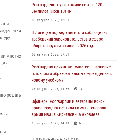
Росгвардейцы уничтожили свыше 120
беспилотников в ЛНР
06 августа 2026, 12:51
льной
разделения
В Липецке подведены итоги соблюдения
ктуру
требований законодательства в сфере
оборота оружия за июль 2026 года
06 августа 2026, 07:31
нии многих
ции,
Росгвардия принимает участие в проверке
готовности образовательных учреждений к
,
новому учебному
05 августа 2026, 14:36
10
йно решать
Офицеры Росгвардии и ветераны войск
правопорядка почтили память генерала
ы, с
армии Ивана Кирилловича Яковлева
05 августа 2026, 14:19
6
н и
Росгвардейцы отработали свыше 550
ПОПУЛЯРНЫЕ НОВОСТИ