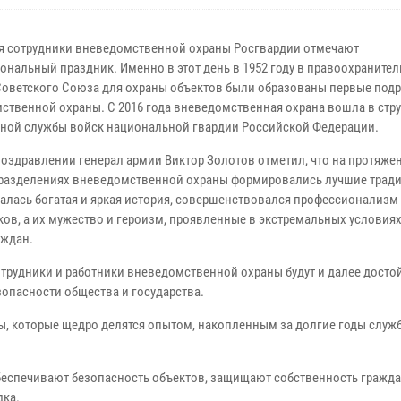
ря сотрудники вневедомственной охраны Росгвардии отмечают
ональный праздник. Именно в этот день в 1952 году в правоохраните
Советского Союза для охраны объектов были образованы первые под
ственной охраны. С 2016 года вневедомственная охрана вошла в стру
ной службы войск национальной гвардии Российской Федерации.
поздравлении генерал армии Виктор Золотов отметил, что на протяже
дразделениях вневедомственной охраны формировались лучшие тради
алась богатая и яркая история, совершенствовался профессионализм
ков, а их мужество и героизм, проявленные в экстремальных условиях
аждан.
отрудники и работники вневедомственной охраны будут и далее досто
зопасности общества и государства.
ы, которые щедро делятся опытом, накопленным за долгие годы служб
еспечивают безопасность объектов, защищают собственность гражда
дка.