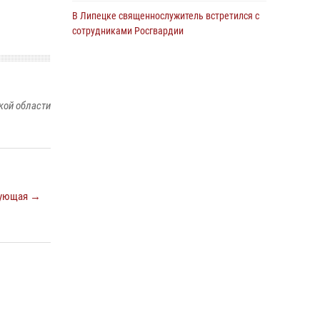
В Липецке священнослужитель встретился с
сотрудниками Росгвардии
24 июля 2026, 14:20
Росгвардия обеспечила безопасность
граждан на праздновании Дня ВДВ в
кой области
Липецке
03 августа 2026, 13:43
1
В Липецке росгвардейцы посетили
богослужение в честь великого князя
Владимира
ующая →
28 июля 2026, 14:38
4
Сотрудники вневедомственной охраны
окончили курс служебной подготовки
24 июля 2026, 14:32
1
Росгвардия обеспечила безопасность липчан
во время празднования Дня города и Дня