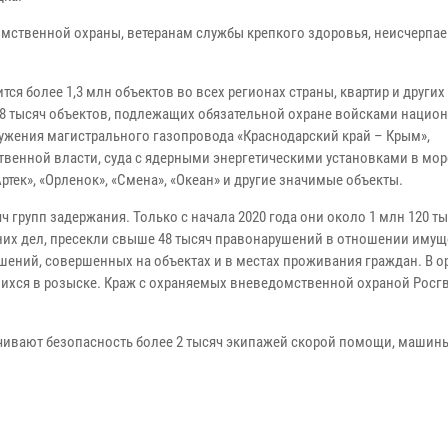
омственной охраны, ветеранам службы крепкого здоровья, неисчерпа
я более 1,3 млн объектов во всех регионах страны, квартир и других
2,8 тысяч объектов, подлежащих обязательной охране войсками нацио
ужения магистрального газопровода «Краснодарский край – Крым»,
венной власти, суда с ядерными энергетическими установками в мор
ртек», «Орленок», «Смена», «Океан» и другие значимые объекты.
 групп задержания. Только с начала 2020 года они около 1 млн 120 ты
нних дел, пресекли свыше 48 тысяч правонарушений в отношении имущ
шений, совершенных на объектах и в местах проживания граждан. В о
шихся в розыске. Краж с охраняемых вневедомственной охраной Росг
ивают безопасность более 2 тысяч экипажей скорой помощи, машин