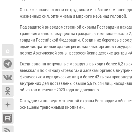
Он также пожелал всем сотрудникам и работникам вневед
жизненных сил, оптимизма и мирного неба над головой.
Под защитой вневедомственной охраны Росгвардии находитс
хранения личного имущества граждан, в том числе около 
гвардии Российской Федерации. Среди них береговые соор
административные здания региональных органов государст
портах Арктической зоны, всероссийские детские центры «А
Ежедневно на патрульные маршруты выходит более 6,2 тысяч
выезжали по сигналу «тревога» и заявкам органов внутре
физических и юридических лиц и более 42 тысяч правонару
внутренних дел доставлены свыше 5,6 тысяч лиц, находив
объектов в течение 2020 года не допущено.
Сотрудники вневедомственной охраны Росгвардии обеспеч
оснащены тревожными кнопками.