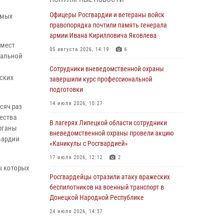
выездов по сигналу «Тревога»
Офицеры Росгвардии и ветераны войск
емых
04 августа 2026, 11:36
правопорядка почтили память генерала
армии Ивана Кирилловича Яковлева
В ЛНР спецназовцы Росгвардии уничтожили
 мест
ударные и разведывательные беспилотники
05 августа 2026, 14:19
6
нальной
ВСУ
Сотрудники вневедомственной охраны
04 августа 2026, 09:05
ских
завершили курс профессиональной
подготовки
Росгвардия обеспечила безопасность
граждан на праздновании Дня ВДВ в
14 июля 2026, 10:27
сяч раз
Липецке
ества
В лагерях Липецкой области сотрудники
03 августа 2026, 13:43
1
рганы
вневедомственной охраны провели акцию
вардии
«Каникулы с Росгвардией»
Росгвардейцы обеспечили безопасность
граждан в День Лев-Толстовского района
17 июля 2026, 12:12
2
ы которых
03 августа 2026, 13:41
1
Росгвардейцы отразили атаку вражеских
беспилотников на военный транспорт в
Росгвардия противодействует БПЛА ВСУ на
Донецкой Народной Республике
южном направлении (видео)
24 июля 2026, 14:37
03 августа 2026, 13:39
2
1