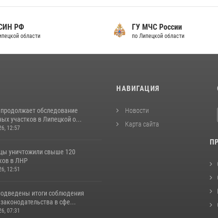
СИН РФ
ГУ МЧС России
ипецкой области
по Липецкой области
И
НАВИГАЦИЯ
 продолжает обследование
Новости
ых участков в Липецкой о...
Карта сайта
26, 12:57
П
цы уничтожили свыше 120
ков в ЛНР
26, 12:51
подведены итоги соблюдения
законодательства в сфе...
26, 07:31