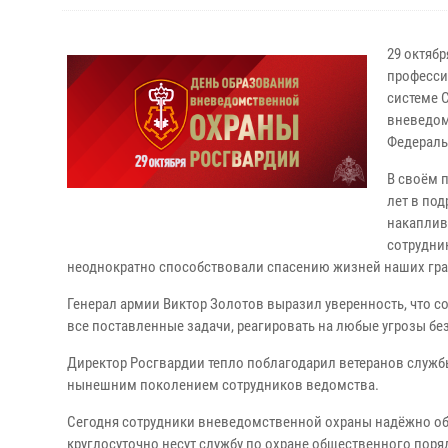
29 октяб
професси
системе 
вневедом
Федераль
В своём 
лет в по
накаплив
сотрудни
неоднократно способствовали спасению жизней наших гр
Генерал армии Виктор Золотов выразил уверенность, что с
все поставленные задачи, реагировать на любые угрозы бе
Директор Росгвардии тепло поблагодарил ветеранов служб
нынешним поколением сотрудников ведомства.
Сегодня сотрудники вневедомственной охраны надёжно об
круглосуточно несут службу по охране общественного поря