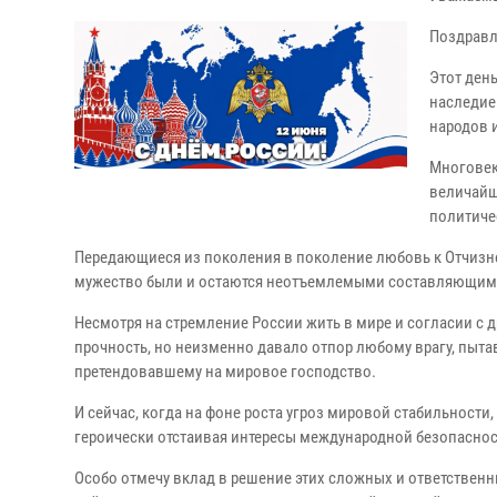
Поздравл
Этот ден
наследие
народов и
Многовек
величайш
политиче
Передающиеся из поколения в поколение любовь к Отчизне и
мужество были и остаются неотъемлемыми составляющими
Несмотря на стремление России жить в мире и согласии с д
прочность, но неизменно давало отпор любому врагу, пыта
претендовавшему на мировое господство.
И сейчас, когда на фоне роста угроз мировой стабильности
героически отстаивая интересы международной безопаснос
Особо отмечу вклад в решение этих сложных и ответственн