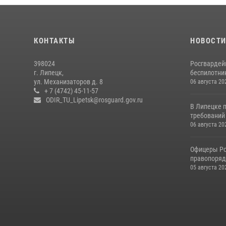
КОНТАКТЫ
НОВОСТ
398024
Росгвардей
г. Липецк,
беспилотни
ул. Механизаторов д. 8
06 августа 20
+ 7 (4742) 45-11-57
ODIR_TU_Lipetsk@rosguard.gov.ru
В Липецке 
требований 
06 августа 20
Офицеры Ро
правопорядк
05 августа 20