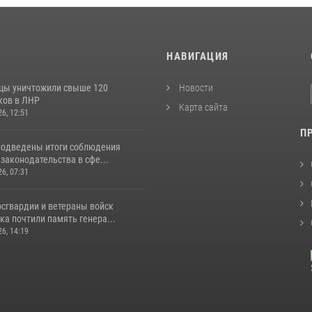
И
НАВИГАЦИЯ
цы уничтожили свыше 120
Новости
ков в ЛНР
Карта сайта
26, 12:51
П
подведены итоги соблюдения
законодательства в сфе...
26, 07:31
сгвардии и ветераны войск
а почтили память генера...
26, 14:19