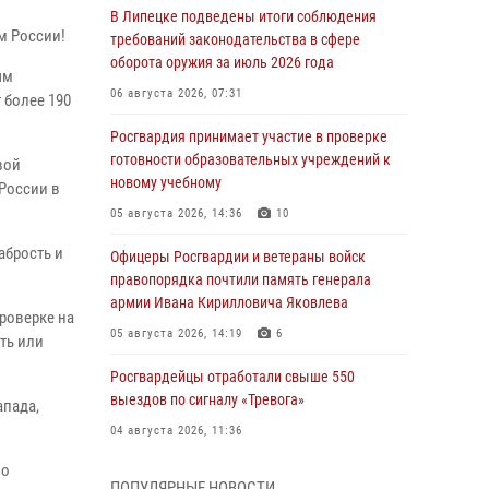
В Липецке подведены итоги соблюдения
м России!
требований законодательства в сфере
оборота оружия за июль 2026 года
ым
06 августа 2026, 07:31
 более 190
Росгвардия принимает участие в проверке
готовности образовательных учреждений к
вой
новому учебному
России в
05 августа 2026, 14:36
10
абрость и
Офицеры Росгвардии и ветераны войск
правопорядка почтили память генерала
армии Ивана Кирилловича Яковлева
проверке на
05 августа 2026, 14:19
6
ть или
Росгвардейцы отработали свыше 550
выездов по сигналу «Тревога»
апада,
04 августа 2026, 11:36
ло
В ЛНР спецназовцы Росгвардии уничтожили
ПОПУЛЯРНЫЕ НОВОСТИ