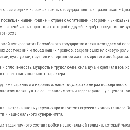
яю вас с одним из самых важных государственных праздников – Днё
ь посвящён нашей Родине – стране с богатейшей историей и уникальн
м, на необъятных просторах которой в дружбе и добрососедстве живут
 этносов.
овой путь развития Российского государства овеян неувядаемой сла
их достижений и побед наших предков, закрепивших ключевую роль 
ской, культурной, научной и спортивной жизни мирового сообщества.
 сплоченность, мудрость и трудолюбие, сила духа и крепкая вера, хр
 нашего национального характера.
ругими странами и народами, наше государство не раз подвергалось 
вшемуся посягнуть на ее независимость и территориальную целостнос
, наша страна вновь уверенно противостоит агрессии коллективного З
ти и национального суверенитета.
ых задач личного состава войск национальной гвардии, который уме