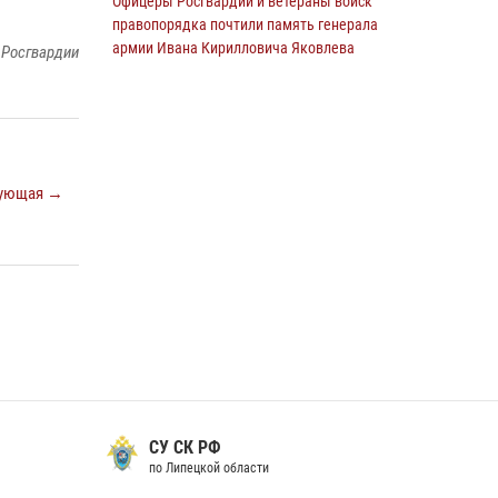
Офицеры Росгвардии и ветераны войск
правопорядка почтили память генерала
армии Ивана Кирилловича Яковлева
 Росгвардии
05 августа 2026, 14:19
6
Росгвардия обеспечила безопасность
граждан на праздновании Дня ВДВ в
Липецке
ующая →
03 августа 2026, 13:43
1
В Липецке росгвардейцы посетили
богослужение в честь великого князя
Владимира
28 июля 2026, 14:38
4
Сотрудники вневедомственной охраны
окончили курс служебной подготовки
24 июля 2026, 14:32
1
СУ СК РФ
Росгвардия обеспечила безопасность липчан
по Липецкой области
во время празднования Дня города и Дня