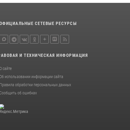
металлурга
20 июля 2026, 12:22
5
ОФИЦИАЛЬНЫЕ СЕТЕВЫЕ РЕСУРСЫ
Росгвардия обеспечила безопасность во
время фестиваля бардов в Липецке
17 июля 2026, 12:26
5
РАВОВАЯ И ТЕХНИЧЕСКАЯ ИНФОРМАЦИЯ
О сайте
Об использовании информации сайта
Правила обработки персональных данных
Сообщить об ошибках