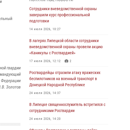
ии
ударные и разведывательные беспилотники
ВСУ
Сотрудники вневедомственной охраны
завершили курс профессиональной
04 августа 2026, 09:05
тельный
подготовки
Росгвардия обеспечила безопасность
14 июля 2026, 10:27
граждан на праздновании Дня ВДВ в
Липецке
В лагерях Липецкой области сотрудники
вневедомственной охраны провели акцию
03 августа 2026, 13:43
1
«Каникулы с Росгвардией»
Росгвардейцы обеспечили безопасность
17 июля 2026, 12:12
2
граждан в День Лев-Толстовского района
ной гвардии
Росгвардейцы отразили атаку вражеских
командующий
03 августа 2026, 13:41
1
беспилотников на военный транспорт в
й Федерации
Донецкой Народной Республике
Росгвардия противодействует БПЛА ВСУ на
В.В. Золотов
южном направлении (видео)
24 июля 2026, 14:37
03 августа 2026, 13:39
2
1
В Липецке священнослужитель встретился с
сотрудниками Росгвардии
Росгвардия обеспечила охрану порядка во
время проведения фестивалей в Липецке
24 июля 2026, 14:20
03 августа 2026, 13:17
3