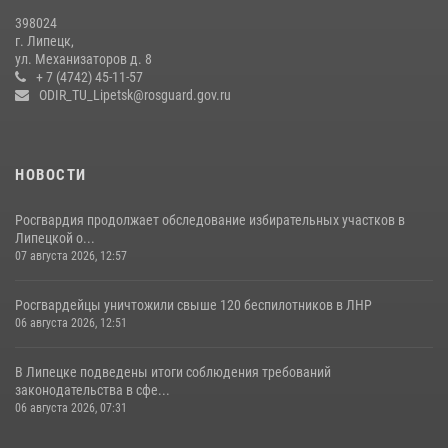
Росгвардия обеспечила безопасность во время фестиваля бардов в
398024
Липецке
г. Липецк,
ул. Механизаторов д. 8
17 июля 2026, 12:26
5
+ 7 (4742) 45-11-57
ODIR_TU_Lipetsk@rosguard.gov.ru
НОВОСТИ
Росгвардия продолжает обследование избирательных участков в
Липецкой о...
07 августа 2026, 12:57
Росгвардейцы уничтожили свыше 120 беспилотников в ЛНР
06 августа 2026, 12:51
В Липецке подведены итоги соблюдения требований
законодательства в сфе...
06 августа 2026, 07:31