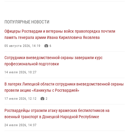
В ЛНР спецназовцы Росгвардии уничтожили ударные и
разведывательные беспилотники ВСУ
ПОПУЛЯРНЫЕ НОВОСТИ
04 августа 2026, 09:05
Офицеры Росгвардии и ветераны войск правопорядка почтили
Росгвардия обеспечила безопасность граждан на праздновании
память генерала армии Ивана Кирилловича Яковлева
Дня ВДВ в Липецке
05 августа 2026, 14:19
6
03 августа 2026, 13:43
1
Сотрудники вневедомственной охраны завершили курс
Росгвардейцы обеспечили безопасность граждан в День Лев-
профессиональной подготовки
Толстовского района
14 июля 2026, 10:27
03 августа 2026, 13:41
1
В лагерях Липецкой области сотрудники вневедомственной охраны
Росгвардия противодействует БПЛА ВСУ на южном направлении
провели акцию «Каникулы с Росгвардией»
(видео)
17 июля 2026, 12:12
2
03 августа 2026, 13:39
2
1
Росгвардейцы отразили атаку вражеских беспилотников на
военный транспорт в Донецкой Народной Республике
24 июля 2026, 14:37