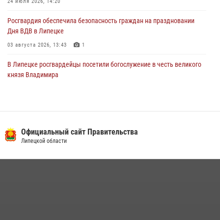
24 июля 2026, 14:20
Росгвардия обеспечила безопасность граждан на праздновании
Дня ВДВ в Липецке
03 августа 2026, 13:43
1
В Липецке росгвардейцы посетили богослужение в честь великого
князя Владимира
28 июля 2026, 14:38
4
Сотрудники вневедомственной охраны окончили курс служебной
подготовки
Официальный сайт Правительства
24 июля 2026, 14:32
1
Липецкой области
Росгвардия обеспечила безопасность липчан во время
празднования Дня города и Дня металлурга
20 июля 2026, 12:22
5
Росгвардия обеспечила безопасность во время фестиваля бардов в
Липецке
17 июля 2026, 12:26
5