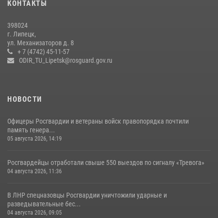
КОНТАКТЫ
В Липецке подвели итоги служебной деятельности подразделений
398024
вневедомственной охраны Росгвардии за первое полугодие
г. Липецк,
ул. Механизаторов д. 8
15 июля 2026, 14:58
+ 7 (4742) 45-11-57
ODIR_TU_Lipetsk@rosguard.gov.ru
НОВОСТИ
Офицеры Росгвардии и ветераны войск правопорядка почтили
память генера...
05 августа 2026, 14:19
Росгвардейцы отработали свыше 550 выездов по сигналу «Тревога»
04 августа 2026, 11:36
В ЛНР спецназовцы Росгвардии уничтожили ударные и
разведывательные бес...
04 августа 2026, 09:05