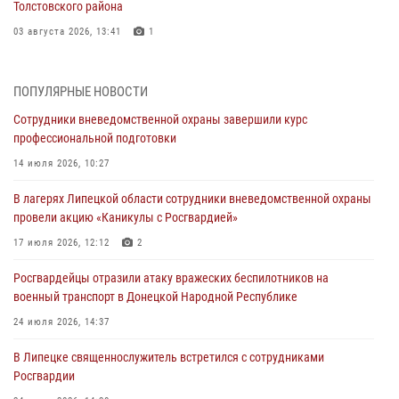
Толстовского района
03 августа 2026, 13:41
1
Росгвардия противодействует БПЛА ВСУ на южном направлении
(видео)
ПОПУЛЯРНЫЕ НОВОСТИ
03 августа 2026, 13:39
2
1
Сотрудники вневедомственной охраны завершили курс
профессиональной подготовки
Росгвардия обеспечила охрану порядка во время проведения
фестивалей в Липецке
14 июля 2026, 10:27
03 августа 2026, 13:17
3
В лагерях Липецкой области сотрудники вневедомственной охраны
провели акцию «Каникулы с Росгвардией»
Сотрудники Росгвардии продолжают контроль безопасности
детских оздоровительно-образовательных объектов в Липецкой
17 июля 2026, 12:12
2
области
Росгвардейцы отразили атаку вражеских беспилотников на
31 июля 2026, 14:17
военный транспорт в Донецкой Народной Республике
Росгвардия обеспечивает безопасность граждан на южном
24 июля 2026, 14:37
направлении
В Липецке священнослужитель встретился с сотрудниками
31 июля 2026, 08:17
1
Росгвардии