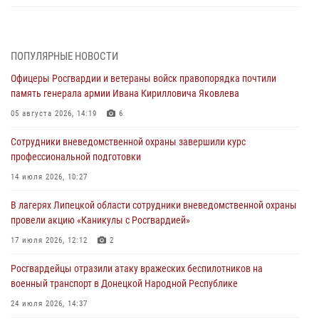
В ЛНР спецназовцы Росгвардии уничтожили ударные и
разведывательные беспилотники ВСУ
ПОПУЛЯРНЫЕ НОВОСТИ
04 августа 2026, 09:05
Офицеры Росгвардии и ветераны войск правопорядка почтили
Росгвардия обеспечила безопасность граждан на праздновании
память генерала армии Ивана Кирилловича Яковлева
Дня ВДВ в Липецке
05 августа 2026, 14:19
6
03 августа 2026, 13:43
1
Сотрудники вневедомственной охраны завершили курс
Росгвардейцы обеспечили безопасность граждан в День Лев-
профессиональной подготовки
Толстовского района
14 июля 2026, 10:27
03 августа 2026, 13:41
1
В лагерях Липецкой области сотрудники вневедомственной охраны
Росгвардия противодействует БПЛА ВСУ на южном направлении
провели акцию «Каникулы с Росгвардией»
(видео)
17 июля 2026, 12:12
2
03 августа 2026, 13:39
2
1
Росгвардейцы отразили атаку вражеских беспилотников на
военный транспорт в Донецкой Народной Республике
24 июля 2026, 14:37