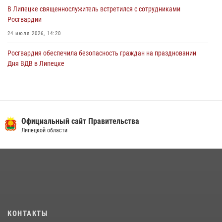
В Липецке священнослужитель встретился с сотрудниками
Росгвардии
24 июля 2026, 14:20
Росгвардия обеспечила безопасность граждан на праздновании
Дня ВДВ в Липецке
03 августа 2026, 13:43
1
В Липецке росгвардейцы посетили богослужение в честь великого
князя Владимира
Официальный сайт Правительства
28 июля 2026, 14:38
4
Липецкой области
Сотрудники вневедомственной охраны окончили курс служебной
подготовки
24 июля 2026, 14:32
1
Росгвардия обеспечила безопасность липчан во время
празднования Дня города и Дня металлурга
20 июля 2026, 12:22
5
КОНТАКТЫ