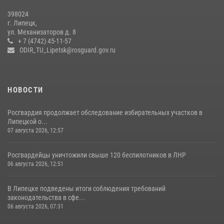
Росгвардия обеспечила безопасность во время фестиваля бардов в
398024
Липецке
г. Липецк,
ул. Механизаторов д. 8
17 июля 2026, 12:26
5
+ 7 (4742) 45-11-57
ODIR_TU_Lipetsk@rosguard.gov.ru
НОВОСТИ
Росгвардия продолжает обследование избирательных участков в
Липецкой о...
07 августа 2026, 12:57
Росгвардейцы уничтожили свыше 120 беспилотников в ЛНР
06 августа 2026, 12:51
В Липецке подведены итоги соблюдения требований
законодательства в сфе...
06 августа 2026, 07:31