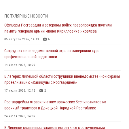
В ЛНР спецназовцы Росгвардии уничтожили ударные и
разведывательные беспилотники ВСУ
ПОПУЛЯРНЫЕ НОВОСТИ
04 августа 2026, 09:05
Офицеры Росгвардии и ветераны войск правопорядка почтили
Росгвардия обеспечила безопасность граждан на праздновании
память генерала армии Ивана Кирилловича Яковлева
Дня ВДВ в Липецке
05 августа 2026, 14:19
6
03 августа 2026, 13:43
1
Сотрудники вневедомственной охраны завершили курс
Росгвардейцы обеспечили безопасность граждан в День Лев-
профессиональной подготовки
Толстовского района
14 июля 2026, 10:27
03 августа 2026, 13:41
1
В лагерях Липецкой области сотрудники вневедомственной охраны
Росгвардия противодействует БПЛА ВСУ на южном направлении
провели акцию «Каникулы с Росгвардией»
(видео)
17 июля 2026, 12:12
2
03 августа 2026, 13:39
2
1
Росгвардейцы отразили атаку вражеских беспилотников на
военный транспорт в Донецкой Народной Республике
24 июля 2026, 14:37
В Липецке священнослужитель встретился с сотрудниками