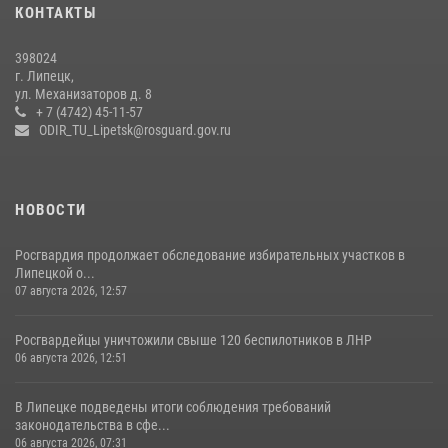
20 июля 2026, 12:22
5
КОНТАКТЫ
Росгвардия обеспечила безопасность во время фестиваля бардов в
398024
Липецке
г. Липецк,
ул. Механизаторов д. 8
17 июля 2026, 12:26
5
+ 7 (4742) 45-11-57
ODIR_TU_Lipetsk@rosguard.gov.ru
НОВОСТИ
Росгвардия продолжает обследование избирательных участков в
Липецкой о...
07 августа 2026, 12:57
Росгвардейцы уничтожили свыше 120 беспилотников в ЛНР
06 августа 2026, 12:51
В Липецке подведены итоги соблюдения требований
законодательства в сфе...
06 августа 2026, 07:31