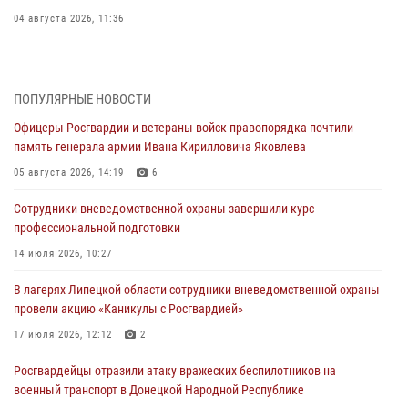
04 августа 2026, 11:36
В ЛНР спецназовцы Росгвардии уничтожили ударные и
разведывательные беспилотники ВСУ
ПОПУЛЯРНЫЕ НОВОСТИ
04 августа 2026, 09:05
Офицеры Росгвардии и ветераны войск правопорядка почтили
Росгвардия обеспечила безопасность граждан на праздновании
память генерала армии Ивана Кирилловича Яковлева
Дня ВДВ в Липецке
05 августа 2026, 14:19
6
03 августа 2026, 13:43
1
Сотрудники вневедомственной охраны завершили курс
Росгвардейцы обеспечили безопасность граждан в День Лев-
профессиональной подготовки
Толстовского района
14 июля 2026, 10:27
03 августа 2026, 13:41
1
В лагерях Липецкой области сотрудники вневедомственной охраны
Росгвардия противодействует БПЛА ВСУ на южном направлении
провели акцию «Каникулы с Росгвардией»
(видео)
17 июля 2026, 12:12
2
03 августа 2026, 13:39
2
1
Росгвардейцы отразили атаку вражеских беспилотников на
военный транспорт в Донецкой Народной Республике