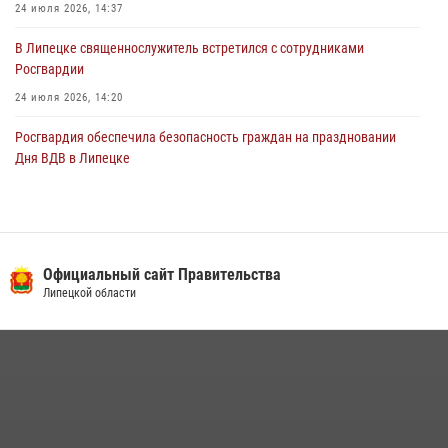
24 июля 2026, 14:37
В Липецке священнослужитель встретился с сотрудниками
Росгвардии
24 июля 2026, 14:20
Росгвардия обеспечила безопасность граждан на праздновании
Дня ВДВ в Липецке
03 августа 2026, 13:43
1
В Липецке росгвардейцы посетили богослужение в честь великого
князя Владимира
Официальный сайт Правительства
28 июля 2026, 14:38
4
Липецкой области
Сотрудники вневедомственной охраны окончили курс служебной
подготовки
24 июля 2026, 14:32
1
Росгвардия обеспечила безопасность липчан во время
празднования Дня города и Дня металлурга