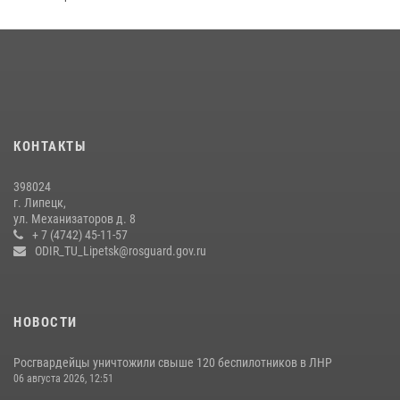
Сотрудники вневедомственной охраны окончили курс служебной
подготовки
24 июля 2026, 14:32
1
Росгвардия обеспечила безопасность липчан во время
празднования Дня города и Дня металлурга
20 июля 2026, 12:22
5
КОНТАКТЫ
Росгвардия обеспечила безопасность во время фестиваля бардов в
398024
Липецке
г. Липецк,
ул. Механизаторов д. 8
17 июля 2026, 12:26
5
+ 7 (4742) 45-11-57
ODIR_TU_Lipetsk@rosguard.gov.ru
НОВОСТИ
Росгвардейцы уничтожили свыше 120 беспилотников в ЛНР
06 августа 2026, 12:51