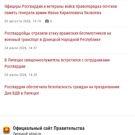
Офицеры Росгвардии и ветераны войск правопорядка почтили
Росгвардия обеспечила охрану порядка во время проведения
память генерала армии Ивана Кирилловича Яковлева
фестивалей в Липецке
05 августа 2026, 14:19
6
03 августа 2026, 13:17
3
Росгвардейцы отразили атаку вражеских беспилотников на
военный транспорт в Донецкой Народной Республике
24 июля 2026, 14:37
В Липецке священнослужитель встретился с сотрудниками
Росгвардии
24 июля 2026, 14:20
Росгвардия обеспечила безопасность граждан на праздновании
Дня ВДВ в Липецке
03 августа 2026, 13:43
1
В Липецке росгвардейцы посетили богослужение в честь великого
князя Владимира
Официальный сайт Правительства
28 июля 2026, 14:38
4
Липецкой области