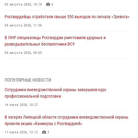
05 августа 2026, 14:19
6
Росгвардейцы отработали свыше 550 выездов по сигналу «Тревога»
04 августа 2026, 11:36
В ЛНР спецназовцы Росгвардии уничтожили ударные и
разведывательные беспилотники ВСУ
04 августа 2026, 09:05
Росгвардия обеспечила безопасность граждан на праздновании
Дня ВДВ в Липецке
ПОПУЛЯРНЫЕ НОВОСТИ
03 августа 2026, 13:43
1
Сотрудники вневедомственной охраны завершили курс
Росгвардейцы обеспечили безопасность граждан в День Лев-
профессиональной подготовки
Толстовского района
14 июля 2026, 10:27
03 августа 2026, 13:41
1
В лагерях Липецкой области сотрудники вневедомственной охраны
Росгвардия противодействует БПЛА ВСУ на южном направлении
провели акцию «Каникулы с Росгвардией»
(видео)
17 июля 2026, 12:12
2
03 августа 2026, 13:39
2
1