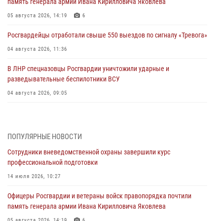
память генерала армии Ивана Кирилловича Яковлева
05 августа 2026, 14:19
6
Росгвардейцы отработали свыше 550 выездов по сигналу «Тревога»
04 августа 2026, 11:36
В ЛНР спецназовцы Росгвардии уничтожили ударные и
разведывательные беспилотники ВСУ
04 августа 2026, 09:05
Росгвардия обеспечила безопасность граждан на праздновании
Дня ВДВ в Липецке
ПОПУЛЯРНЫЕ НОВОСТИ
03 августа 2026, 13:43
1
Сотрудники вневедомственной охраны завершили курс
Росгвардейцы обеспечили безопасность граждан в День Лев-
профессиональной подготовки
Толстовского района
14 июля 2026, 10:27
03 августа 2026, 13:41
1
Офицеры Росгвардии и ветераны войск правопорядка почтили
Росгвардия противодействует БПЛА ВСУ на южном направлении
память генерала армии Ивана Кирилловича Яковлева
(видео)
05 августа 2026, 14:19
6