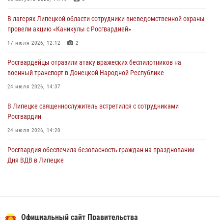
03 августа 2026, 13:39
2
1
В лагерях Липецкой области сотрудники вневедомственной охраны
Росгвардия обеспечила охрану порядка во время проведения
провели акцию «Каникулы с Росгвардией»
фестивалей в Липецке
17 июля 2026, 12:12
2
03 августа 2026, 13:17
3
Росгвардейцы отразили атаку вражеских беспилотников на
военный транспорт в Донецкой Народной Республике
24 июля 2026, 14:37
В Липецке священнослужитель встретился с сотрудниками
Росгвардии
24 июля 2026, 14:20
Росгвардия обеспечила безопасность граждан на праздновании
Дня ВДВ в Липецке
03 августа 2026, 13:43
1
В Липецке росгвардейцы посетили богослужение в честь великого
князя Владимира
Официальный сайт Правительства
28 июля 2026, 14:38
4