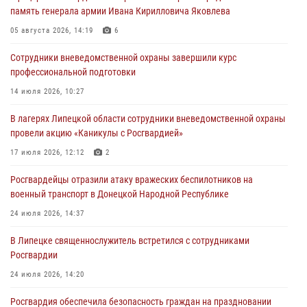
Росгвардия обеспечила безопасность граждан на праздновании
память генерала армии Ивана Кирилловича Яковлева
Дня ВДВ в Липецке
05 августа 2026, 14:19
6
03 августа 2026, 13:43
1
Сотрудники вневедомственной охраны завершили курс
Росгвардейцы обеспечили безопасность граждан в День Лев-
профессиональной подготовки
Толстовского района
14 июля 2026, 10:27
03 августа 2026, 13:41
1
В лагерях Липецкой области сотрудники вневедомственной охраны
Росгвардия противодействует БПЛА ВСУ на южном направлении
провели акцию «Каникулы с Росгвардией»
(видео)
17 июля 2026, 12:12
2
03 августа 2026, 13:39
2
1
Росгвардейцы отразили атаку вражеских беспилотников на
военный транспорт в Донецкой Народной Республике
24 июля 2026, 14:37
В Липецке священнослужитель встретился с сотрудниками
Росгвардии
24 июля 2026, 14:20
Росгвардия обеспечила безопасность граждан на праздновании