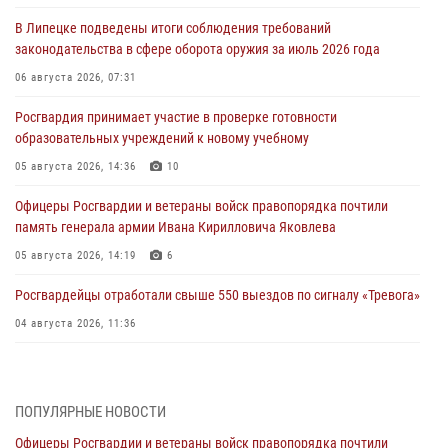
В Липецке подведены итоги соблюдения требований
законодательства в сфере оборота оружия за июль 2026 года
06 августа 2026, 07:31
Росгвардия принимает участие в проверке готовности
образовательных учреждений к новому учебному
05 августа 2026, 14:36
10
Офицеры Росгвардии и ветераны войск правопорядка почтили
память генерала армии Ивана Кирилловича Яковлева
05 августа 2026, 14:19
6
Росгвардейцы отработали свыше 550 выездов по сигналу «Тревога»
04 августа 2026, 11:36
В ЛНР спецназовцы Росгвардии уничтожили ударные и
разведывательные беспилотники ВСУ
ПОПУЛЯРНЫЕ НОВОСТИ
04 августа 2026, 09:05
Офицеры Росгвардии и ветераны войск правопорядка почтили