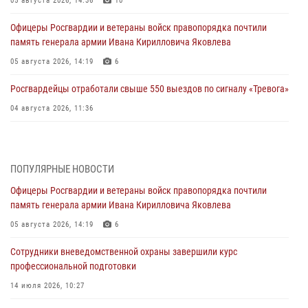
05 августа 2026, 14:36
10
Офицеры Росгвардии и ветераны войск правопорядка почтили
память генерала армии Ивана Кирилловича Яковлева
05 августа 2026, 14:19
6
Росгвардейцы отработали свыше 550 выездов по сигналу «Тревога»
04 августа 2026, 11:36
В ЛНР спецназовцы Росгвардии уничтожили ударные и
разведывательные беспилотники ВСУ
ПОПУЛЯРНЫЕ НОВОСТИ
04 августа 2026, 09:05
Офицеры Росгвардии и ветераны войск правопорядка почтили
Росгвардия обеспечила безопасность граждан на праздновании
память генерала армии Ивана Кирилловича Яковлева
Дня ВДВ в Липецке
05 августа 2026, 14:19
6
03 августа 2026, 13:43
1
Сотрудники вневедомственной охраны завершили курс
Росгвардейцы обеспечили безопасность граждан в День Лев-
профессиональной подготовки
Толстовского района
14 июля 2026, 10:27
03 августа 2026, 13:41
1