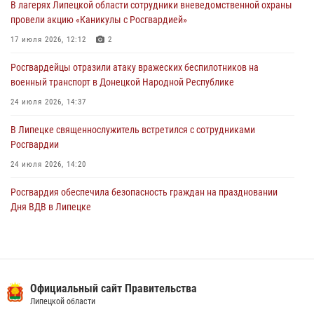
В лагерях Липецкой области сотрудники вневедомственной охраны
Росгвардия противодействует БПЛА ВСУ на южном направлении
провели акцию «Каникулы с Росгвардией»
(видео)
17 июля 2026, 12:12
2
03 августа 2026, 13:39
2
1
Росгвардейцы отразили атаку вражеских беспилотников на
военный транспорт в Донецкой Народной Республике
24 июля 2026, 14:37
В Липецке священнослужитель встретился с сотрудниками
Росгвардии
24 июля 2026, 14:20
Росгвардия обеспечила безопасность граждан на праздновании
Дня ВДВ в Липецке
03 августа 2026, 13:43
1
В Липецке росгвардейцы посетили богослужение в честь великого
князя Владимира
Официальный сайт Правительства
28 июля 2026, 14:38
4
Липецкой области