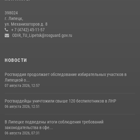
Росгвардия обеспечила безопасность во время фестиваля бардов в
398024
Липецке
г. Липецк,
ул. Механизаторов д. 8
17 июля 2026, 12:26
5
+ 7 (4742) 45-11-57
ODIR_TU_Lipetsk@rosguard.gov.ru
НОВОСТИ
Росгвардия продолжает обследование избирательных участков в
Липецкой о...
07 августа 2026, 12:57
Росгвардейцы уничтожили свыше 120 беспилотников в ЛНР
06 августа 2026, 12:51
В Липецке подведены итоги соблюдения требований
законодательства в сфе...
06 августа 2026, 07:31