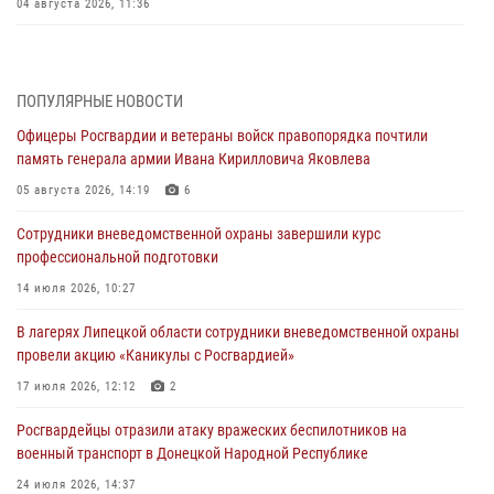
04 августа 2026, 11:36
В ЛНР спецназовцы Росгвардии уничтожили ударные и
разведывательные беспилотники ВСУ
ПОПУЛЯРНЫЕ НОВОСТИ
04 августа 2026, 09:05
Офицеры Росгвардии и ветераны войск правопорядка почтили
Росгвардия обеспечила безопасность граждан на праздновании
память генерала армии Ивана Кирилловича Яковлева
Дня ВДВ в Липецке
05 августа 2026, 14:19
6
03 августа 2026, 13:43
1
Сотрудники вневедомственной охраны завершили курс
Росгвардейцы обеспечили безопасность граждан в День Лев-
профессиональной подготовки
Толстовского района
14 июля 2026, 10:27
03 августа 2026, 13:41
1
В лагерях Липецкой области сотрудники вневедомственной охраны
Росгвардия противодействует БПЛА ВСУ на южном направлении
провели акцию «Каникулы с Росгвардией»
(видео)
17 июля 2026, 12:12
2
03 августа 2026, 13:39
2
1
Росгвардейцы отразили атаку вражеских беспилотников на
военный транспорт в Донецкой Народной Республике
24 июля 2026, 14:37