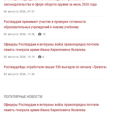
законодательства в сфере оборота оружия за июль 2026 года
06 августа 2026, 07:31
Росгвардия принимает участие в проверке готовности
образовательных учреждений к новому учебному
05 августа 2026, 14:36
10
Офицеры Росгвардии и ветераны войск правопорядка почтили
память генерала армии Ивана Кирилловича Яковлева
05 августа 2026, 14:19
6
Росгвардейцы отработали свыше 550 выездов по сигналу «Тревога»
04 августа 2026, 11:36
В ЛНР спецназовцы Росгвардии уничтожили ударные и
разведывательные беспилотники ВСУ
ПОПУЛЯРНЫЕ НОВОСТИ
04 августа 2026, 09:05
Офицеры Росгвардии и ветераны войск правопорядка почтили
Росгвардия обеспечила безопасность граждан на праздновании
память генерала армии Ивана Кирилловича Яковлева
Дня ВДВ в Липецке