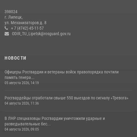
В Липецке подвели итоги служебной деятельности подразделений
398024
вневедомственной охраны Росгвардии за первое полугодие
г. Липецк,
ул. Механизаторов д. 8
15 июля 2026, 14:58
+ 7 (4742) 45-11-57
ODIR_TU_Lipetsk@rosguard.gov.ru
НОВОСТИ
Офицеры Росгвардии и ветераны войск правопорядка почтили
память генера...
05 августа 2026, 14:19
Росгвардейцы отработали свыше 550 выездов по сигналу «Тревога»
04 августа 2026, 11:36
В ЛНР спецназовцы Росгвардии уничтожили ударные и
разведывательные бес...
04 августа 2026, 09:05