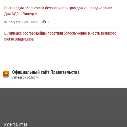
Росгвардия обеспечила безопасность граждан на праздновании
Дня ВДВ в Липецке
03 августа 2026, 13:43
1
В Липецке росгвардейцы посетили богослужение в честь великого
князя Владимира
28 июля 2026, 14:38
4
Сотрудники вневедомственной охраны окончили курс служебной
подготовки
Официальный сайт Правительства
24 июля 2026, 14:32
1
Липецкой области
Росгвардия обеспечила безопасность липчан во время
празднования Дня города и Дня металлурга
20 июля 2026, 12:22
5
Росгвардия обеспечила безопасность во время фестиваля бардов в
Липецке
17 июля 2026, 12:26
5
КОНТАКТЫ