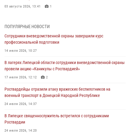
03 августа 2026, 13:41
1
Росгвардия противодействует БПЛА ВСУ на южном направлении
(видео)
ПОПУЛЯРНЫЕ НОВОСТИ
03 августа 2026, 13:39
2
1
Сотрудники вневедомственной охраны завершили курс
профессиональной подготовки
Росгвардия обеспечила охрану порядка во время проведения
фестивалей в Липецке
14 июля 2026, 10:27
03 августа 2026, 13:17
3
В лагерях Липецкой области сотрудники вневедомственной охраны
провели акцию «Каникулы с Росгвардией»
Сотрудники Росгвардии продолжают контроль безопасности
детских оздоровительно-образовательных объектов в Липецкой
17 июля 2026, 12:12
2
области
Росгвардейцы отразили атаку вражеских беспилотников на
31 июля 2026, 14:17
военный транспорт в Донецкой Народной Республике
Росгвардия обеспечивает безопасность граждан на южном
24 июля 2026, 14:37
направлении
В Липецке священнослужитель встретился с сотрудниками
31 июля 2026, 08:17
1
Росгвардии
24 июля 2026, 14:20