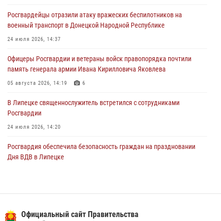
Росгвардейцы отразили атаку вражеских беспилотников на
Росгвардия обеспечила охрану порядка во время проведения
военный транспорт в Донецкой Народной Республике
фестивалей в Липецке
24 июля 2026, 14:37
03 августа 2026, 13:17
3
Офицеры Росгвардии и ветераны войск правопорядка почтили
память генерала армии Ивана Кирилловича Яковлева
05 августа 2026, 14:19
6
В Липецке священнослужитель встретился с сотрудниками
Росгвардии
24 июля 2026, 14:20
Росгвардия обеспечила безопасность граждан на праздновании
Дня ВДВ в Липецке
03 августа 2026, 13:43
1
В Липецке росгвардейцы посетили богослужение в честь великого
князя Владимира
Официальный сайт Правительства
28 июля 2026, 14:38
4