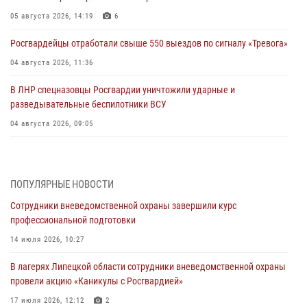
05 августа 2026, 14:19
6
Росгвардейцы отработали свыше 550 выездов по сигналу «Тревога»
04 августа 2026, 11:36
В ЛНР спецназовцы Росгвардии уничтожили ударные и
разведывательные беспилотники ВСУ
04 августа 2026, 09:05
Росгвардия обеспечила безопасность граждан на праздновании
Дня ВДВ в Липецке
ПОПУЛЯРНЫЕ НОВОСТИ
03 августа 2026, 13:43
1
Сотрудники вневедомственной охраны завершили курс
Росгвардейцы обеспечили безопасность граждан в День Лев-
профессиональной подготовки
Толстовского района
14 июля 2026, 10:27
03 августа 2026, 13:41
1
В лагерях Липецкой области сотрудники вневедомственной охраны
Росгвардия противодействует БПЛА ВСУ на южном направлении
провели акцию «Каникулы с Росгвардией»
(видео)
17 июля 2026, 12:12
2
03 августа 2026, 13:39
2
1