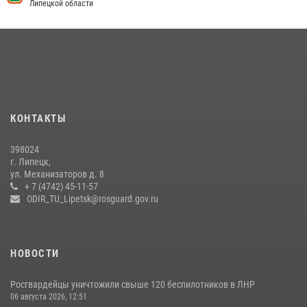
Липецкой области
Сотрудники вневедомственной охраны окончили курс служебной
подготовки
24 июля 2026, 14:32
1
Росгвардия обеспечила безопасность липчан во время
празднования Дня города и Дня металлурга
20 июля 2026, 12:22
5
КОНТАКТЫ
Росгвардия обеспечила безопасность во время фестиваля бардов в
398024
Липецке
г. Липецк,
ул. Механизаторов д. 8
17 июля 2026, 12:26
5
+ 7 (4742) 45-11-57
ODIR_TU_Lipetsk@rosguard.gov.ru
НОВОСТИ
Росгвардейцы уничтожили свыше 120 беспилотников в ЛНР
06 августа 2026, 12:51