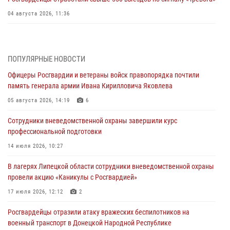
04 августа 2026, 11:36
В ЛНР спецназовцы Росгвардии уничтожили ударные и
разведывательные беспилотники ВСУ
ПОПУЛЯРНЫЕ НОВОСТИ
04 августа 2026, 09:05
Офицеры Росгвардии и ветераны войск правопорядка почтили
Росгвардия обеспечила безопасность граждан на праздновании
память генерала армии Ивана Кирилловича Яковлева
Дня ВДВ в Липецке
05 августа 2026, 14:19
6
03 августа 2026, 13:43
1
Сотрудники вневедомственной охраны завершили курс
Росгвардейцы обеспечили безопасность граждан в День Лев-
профессиональной подготовки
Толстовского района
14 июля 2026, 10:27
03 августа 2026, 13:41
1
В лагерях Липецкой области сотрудники вневедомственной охраны
Росгвардия противодействует БПЛА ВСУ на южном направлении
провели акцию «Каникулы с Росгвардией»
(видео)
17 июля 2026, 12:12
2
03 августа 2026, 13:39
2
1
Росгвардейцы отразили атаку вражеских беспилотников на
военный транспорт в Донецкой Народной Республике