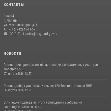
20 июля 2026, 12:22
5
КОНТАКТЫ
Росгвардия обеспечила безопасность во время фестиваля бардов в
398024
Липецке
г. Липецк,
ул. Механизаторов д. 8
17 июля 2026, 12:26
5
+ 7 (4742) 45-11-57
ODIR_TU_Lipetsk@rosguard.gov.ru
НОВОСТИ
Росгвардия продолжает обследование избирательных участков в
Липецкой о...
07 августа 2026, 12:57
Росгвардейцы уничтожили свыше 120 беспилотников в ЛНР
06 августа 2026, 12:51
В Липецке подведены итоги соблюдения требований
законодательства в сфе...