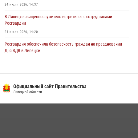
24 июля 2026, 14:37
В Липецке священнослужитель встретился с сотрудниками
Росгвардии
24 июля 2026, 14:20
Росгвардия обеспечила безопасность граждан на праздновании
Дня ВДВ в Липецке
03 августа 2026, 13:43
1
В Липецке росгвардейцы посетили богослужение в честь великого
князя Владимира
Официальный сайт Правительства
28 июля 2026, 14:38
4
Липецкой области
Сотрудники вневедомственной охраны окончили курс служебной
подготовки
24 июля 2026, 14:32
1
Росгвардия обеспечила безопасность липчан во время
празднования Дня города и Дня металлурга