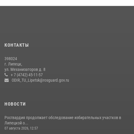
Сотрудники вневедомственной охраны окончили курс служебной
подготовки
24 июля 2026, 14:32
1
Росгвардия обеспечила безопасность липчан во время
празднования Дня города и Дня металлурга
20 июля 2026, 12:22
5
КОНТАКТЫ
Росгвардия обеспечила безопасность во время фестиваля бардов в
398024
Липецке
г. Липецк,
ул. Механизаторов д. 8
17 июля 2026, 12:26
5
+ 7 (4742) 45-11-57
ODIR_TU_Lipetsk@rosguard.gov.ru
НОВОСТИ
Росгвардия продолжает обследование избирательных участков в
Липецкой о...
07 августа 2026, 12:57