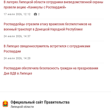
В лагерях Липецкой области сотрудники вневедомственной охраны
Росгвардия противодействует БПЛА ВСУ на южном направлении
провели акцию «Каникулы с Росгвардией»
(видео)
17 июля 2026, 12:12
2
03 августа 2026, 13:39
2
1
Росгвардейцы отразили атаку вражеских беспилотников на
военный транспорт в Донецкой Народной Республике
24 июля 2026, 14:37
В Липецке священнослужитель встретился с сотрудниками
Росгвардии
24 июля 2026, 14:20
Росгвардия обеспечила безопасность граждан на праздновании
Дня ВДВ в Липецке
03 августа 2026, 13:43
1
В Липецке росгвардейцы посетили богослужение в честь великого
князя Владимира
Официальный сайт Правительства
28 июля 2026, 14:38
4
Липецкой области