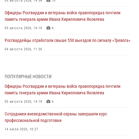
05 августа 2026, 14:36
10
Офицеры Росгвардии и ветераны войск правопорядка почтили
память генерала армии Ивана Кирилловича Яковлева
05 августа 2026, 14:19
6
Росгвардейцы отработали свыше 550 выездов по сигналу «Тревога»
04 августа 2026, 11:36
В ЛНР спецназовцы Росгвардии уничтожили ударные и
разведывательные беспилотники ВСУ
ПОПУЛЯРНЫЕ НОВОСТИ
04 августа 2026, 09:05
Офицеры Росгвардии и ветераны войск правопорядка почтили
Росгвардия обеспечила безопасность граждан на праздновании
память генерала армии Ивана Кирилловича Яковлева
Дня ВДВ в Липецке
05 августа 2026, 14:19
6
03 августа 2026, 13:43
1
Сотрудники вневедомственной охраны завершили курс
Росгвардейцы обеспечили безопасность граждан в День Лев-
профессиональной подготовки
Толстовского района
14 июля 2026, 10:27
03 августа 2026, 13:41
1