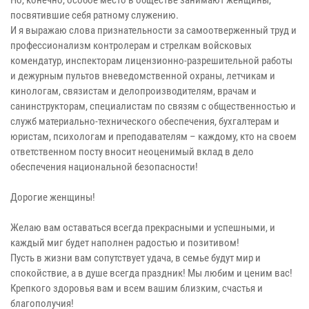
Но, конечно, особое место в обществе занимают женщины,
посвятившие себя ратному служению.
И я выражаю слова признательности за самоотверженный труд и
профессионализм контролерам и стрелкам войсковых
комендатур, инспекторам лицензионно-разрешительной работы
и дежурным пультов вневедомственной охраны, летчикам и
кинологам, связистам и делопроизводителям, врачам и
санинструкторам, специалистам по связям с общественностью и
служб материально-технического обеспечения, бухгалтерам и
юристам, психологам и преподавателям – каждому, кто на своем
ответственном посту вносит неоценимый вклад в дело
обеспечения национальной безопасности!
Дорогие женщины!
Желаю вам оставаться всегда прекрасными и успешными, и
каждый миг будет наполнен радостью и позитивом!
Пусть в жизни вам сопутствует удача, в семье будут мир и
спокойствие, а в душе всегда праздник! Мы любим и ценим вас!
Крепкого здоровья вам и всем вашим близким, счастья и
благополучия!