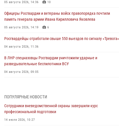
05 августа 2026, 14:36
10
Офицеры Росгвардии и ветераны войск правопорядка почтили
память генерала армии Ивана Кирилловича Яковлева
05 августа 2026, 14:19
6
Росгвардейцы отработали свыше 550 выездов по сигналу «Тревога»
04 августа 2026, 11:36
В ЛНР спецназовцы Росгвардии уничтожили ударные и
разведывательные беспилотники ВСУ
04 августа 2026, 09:05
Росгвардия обеспечила безопасность граждан на праздновании
Дня ВДВ в Липецке
ПОПУЛЯРНЫЕ НОВОСТИ
03 августа 2026, 13:43
1
Сотрудники вневедомственной охраны завершили курс
Росгвардейцы обеспечили безопасность граждан в День Лев-
профессиональной подготовки
Толстовского района
14 июля 2026, 10:27
03 августа 2026, 13:41
1