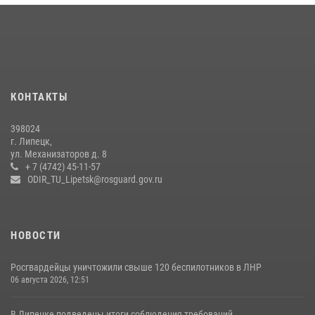
подготовки
24 июля 2026, 14:32
1
Росгвардия обеспечила безопасность липчан во время
празднования Дня города и Дня металлурга
20 июля 2026, 12:22
5
КОНТАКТЫ
Росгвардия обеспечила безопасность во время фестиваля бардов в
398024
Липецке
г. Липецк,
ул. Механизаторов д. 8
17 июля 2026, 12:26
5
+ 7 (4742) 45-11-57
ODIR_TU_Lipetsk@rosguard.gov.ru
НОВОСТИ
Росгвардейцы уничтожили свыше 120 беспилотников в ЛНР
06 августа 2026, 12:51
В Липецке подведены итоги соблюдения требований