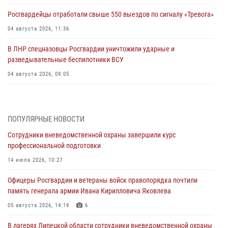
Росгвардейцы отработали свыше 550 выездов по сигналу «Тревога»
04 августа 2026, 11:36
В ЛНР спецназовцы Росгвардии уничтожили ударные и
разведывательные беспилотники ВСУ
04 августа 2026, 09:05
Росгвардия обеспечила безопасность граждан на праздновании
Дня ВДВ в Липецке
ПОПУЛЯРНЫЕ НОВОСТИ
03 августа 2026, 13:43
1
Сотрудники вневедомственной охраны завершили курс
Росгвардейцы обеспечили безопасность граждан в День Лев-
профессиональной подготовки
Толстовского района
14 июля 2026, 10:27
03 августа 2026, 13:41
1
Офицеры Росгвардии и ветераны войск правопорядка почтили
Росгвардия противодействует БПЛА ВСУ на южном направлении
память генерала армии Ивана Кирилловича Яковлева
(видео)
05 августа 2026, 14:19
6
03 августа 2026, 13:39
2
1
В лагерях Липецкой области сотрудники вневедомственной охраны