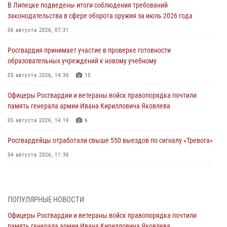
В Липецке подведены итоги соблюдения требований
законодательства в сфере оборота оружия за июль 2026 года
06 августа 2026, 07:31
Росгвардия принимает участие в проверке готовности
образовательных учреждений к новому учебному
05 августа 2026, 14:36
10
Офицеры Росгвардии и ветераны войск правопорядка почтили
память генерала армии Ивана Кирилловича Яковлева
05 августа 2026, 14:19
6
Росгвардейцы отработали свыше 550 выездов по сигналу «Тревога»
04 августа 2026, 11:36
В ЛНР спецназовцы Росгвардии уничтожили ударные и
разведывательные беспилотники ВСУ
ПОПУЛЯРНЫЕ НОВОСТИ
04 августа 2026, 09:05
Офицеры Росгвардии и ветераны войск правопорядка почтили
Росгвардия обеспечила безопасность граждан на праздновании
память генерала армии Ивана Кирилловича Яковлева