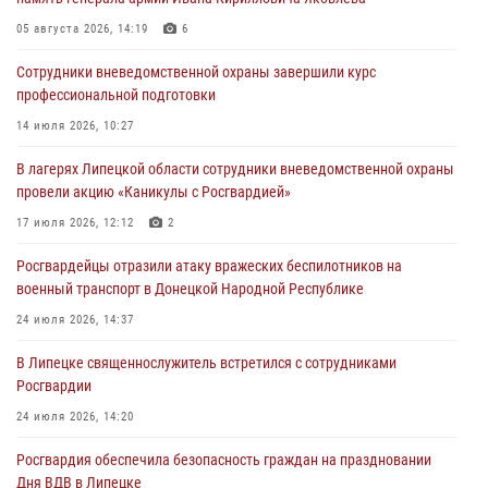
Дня ВДВ в Липецке
05 августа 2026, 14:19
6
03 августа 2026, 13:43
1
Сотрудники вневедомственной охраны завершили курс
Росгвардейцы обеспечили безопасность граждан в День Лев-
профессиональной подготовки
Толстовского района
14 июля 2026, 10:27
03 августа 2026, 13:41
1
В лагерях Липецкой области сотрудники вневедомственной охраны
Росгвардия противодействует БПЛА ВСУ на южном направлении
провели акцию «Каникулы с Росгвардией»
(видео)
17 июля 2026, 12:12
2
03 августа 2026, 13:39
2
1
Росгвардейцы отразили атаку вражеских беспилотников на
военный транспорт в Донецкой Народной Республике
24 июля 2026, 14:37
В Липецке священнослужитель встретился с сотрудниками
Росгвардии
24 июля 2026, 14:20
Росгвардия обеспечила безопасность граждан на праздновании
Дня ВДВ в Липецке