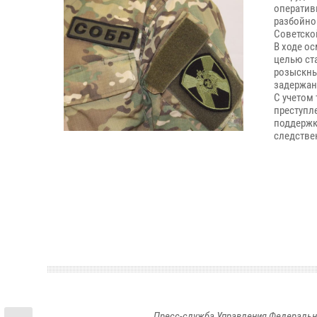
оператив
разбойно
Советско
В ходе о
целью ст
розыскны
задержан
С учетом
преступл
поддержк
следстве
Пресс-служба Управления Федеральн