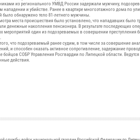
никами из регионального УМВД России задержали мужчину, подозрев
м нападении и убийстве. Ранее в квартире многоэтажного дома по ул
й было обнаружено тело 81-летнего мужчины.
смотра места происшествия было установлено, что нападавших было тр
али денежные накопления пенсионера. В результате последующих опе
х мероприятий один из подозреваемых в совершении преступления 
.
 того, что подозреваемый ранее судим, в том числе за совершение ан
ений, и способен оказать активное сопротивление, задержание прово
е бойцов СОБР Управления Росгвардии по Липецкой области. Ведутся
нные действия.
ой службы войск национальной гвардии Российской Федерации по Липец