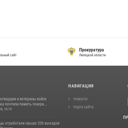
Прокуратура
льный сайт
Липецкой области
И
НАВИГАЦИЯ
сгвардии и ветераны войск
Новости
а почтили память генера...
Карта сайта
26, 14:19
П
цы отработали свыше 550 выездов