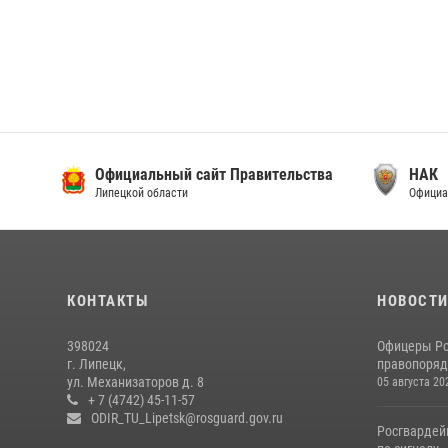
Официальный сайт Правительства
НАК
Липецкой области
Официа
КОНТАКТЫ
НОВОСТ
398024
Офицеры Ро
г. Липецк,
правопорядк
ул. Механизаторов д. 8
05 августа 20
+ 7 (4742) 45-11-57
ODIR_TU_Lipetsk@rosguard.gov.ru
Росгвардей