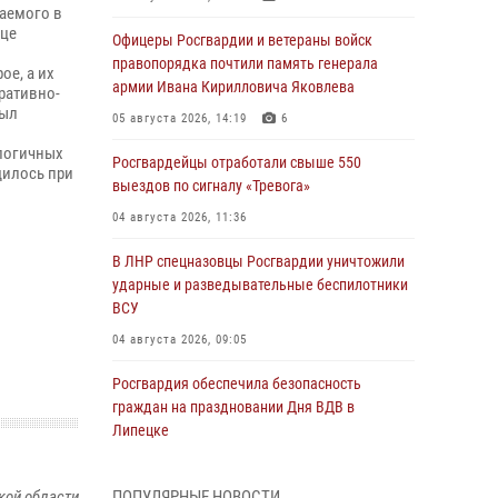
аемого в
ице
Офицеры Росгвардии и ветераны войск
правопорядка почтили память генерала
ое, а их
армии Ивана Кирилловича Яковлева
ративно-
был
05 августа 2026, 14:19
6
алогичных
Росгвардейцы отработали свыше 550
дилось при
выездов по сигналу «Тревога»
04 августа 2026, 11:36
В ЛНР спецназовцы Росгвардии уничтожили
ударные и разведывательные беспилотники
ВСУ
04 августа 2026, 09:05
Росгвардия обеспечила безопасность
граждан на праздновании Дня ВДВ в
Липецке
03 августа 2026, 13:43
1
кой области
ПОПУЛЯРНЫЕ НОВОСТИ