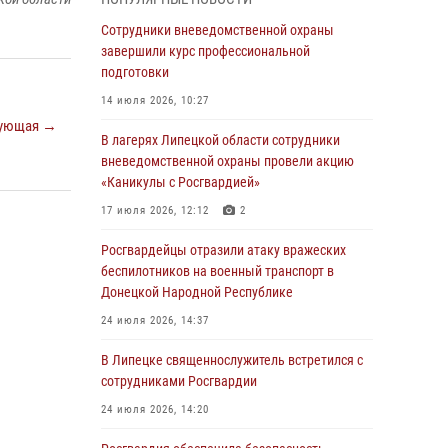
Росгвардейцы обеспечили безопасность
граждан в День Лев-Толстовского района
Сотрудники вневедомственной охраны
завершили курс профессиональной
03 августа 2026, 13:41
1
подготовки
Росгвардия противодействует БПЛА ВСУ на
14 июля 2026, 10:27
южном направлении (видео)
ующая →
В лагерях Липецкой области сотрудники
03 августа 2026, 13:39
2
1
вневедомственной охраны провели акцию
«Каникулы с Росгвардией»
Росгвардия обеспечила охрану порядка во
время проведения фестивалей в Липецке
17 июля 2026, 12:12
2
03 августа 2026, 13:17
3
Росгвардейцы отразили атаку вражеских
беспилотников на военный транспорт в
Сотрудники Росгвардии продолжают
Донецкой Народной Республике
контроль безопасности детских
оздоровительно-образовательных объектов
24 июля 2026, 14:37
в Липецкой области
В Липецке священнослужитель встретился с
31 июля 2026, 14:17
сотрудниками Росгвардии
Росгвардия обеспечивает безопасность
24 июля 2026, 14:20
граждан на южном направлении