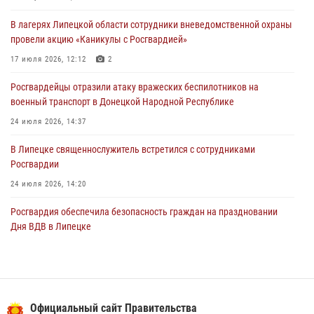
03 августа 2026, 13:39
2
1
В лагерях Липецкой области сотрудники вневедомственной охраны
Росгвардия обеспечила охрану порядка во время проведения
провели акцию «Каникулы с Росгвардией»
фестивалей в Липецке
17 июля 2026, 12:12
2
03 августа 2026, 13:17
3
Росгвардейцы отразили атаку вражеских беспилотников на
военный транспорт в Донецкой Народной Республике
24 июля 2026, 14:37
В Липецке священнослужитель встретился с сотрудниками
Росгвардии
24 июля 2026, 14:20
Росгвардия обеспечила безопасность граждан на праздновании
Дня ВДВ в Липецке
03 августа 2026, 13:43
1
В Липецке росгвардейцы посетили богослужение в честь великого
князя Владимира
Официальный сайт Правительства
28 июля 2026, 14:38
4