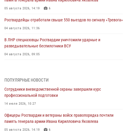
05 августа 2026, 14:19
6
Росгвардейцы отработали свыше 550 выездов по сигналу «Тревога»
04 августа 2026, 11:36
В ЛНР спецназовцы Росгвардии уничтожили ударные и
разведывательные беспилотники ВСУ
04 августа 2026, 09:05
Росгвардия обеспечила безопасность граждан на праздновании
Дня ВДВ в Липецке
ПОПУЛЯРНЫЕ НОВОСТИ
03 августа 2026, 13:43
1
Сотрудники вневедомственной охраны завершили курс
Росгвардейцы обеспечили безопасность граждан в День Лев-
профессиональной подготовки
Толстовского района
14 июля 2026, 10:27
03 августа 2026, 13:41
1
Офицеры Росгвардии и ветераны войск правопорядка почтили
Росгвардия противодействует БПЛА ВСУ на южном направлении
память генерала армии Ивана Кирилловича Яковлева
(видео)
05 августа 2026, 14:19
6