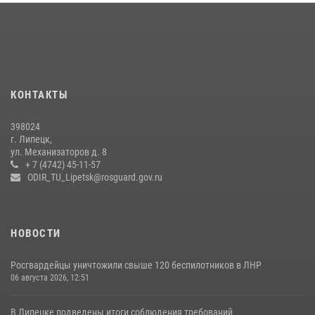
подготовки
24 июля 2026, 14:32
1
Росгвардия обеспечила безопасность липчан во время
празднования Дня города и Дня металлурга
20 июля 2026, 12:22
5
КОНТАКТЫ
Росгвардия обеспечила безопасность во время фестиваля бардов в
398024
Липецке
г. Липецк,
ул. Механизаторов д. 8
17 июля 2026, 12:26
5
+ 7 (4742) 45-11-57
ODIR_TU_Lipetsk@rosguard.gov.ru
НОВОСТИ
Росгвардейцы уничтожили свыше 120 беспилотников в ЛНР
06 августа 2026, 12:51
В Липецке подведены итоги соблюдения требований