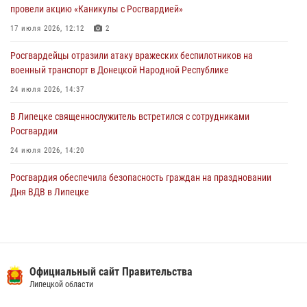
Росгвардия обеспечила охрану порядка во время проведения
провели акцию «Каникулы с Росгвардией»
фестивалей в Липецке
17 июля 2026, 12:12
2
03 августа 2026, 13:17
3
Росгвардейцы отразили атаку вражеских беспилотников на
военный транспорт в Донецкой Народной Республике
24 июля 2026, 14:37
В Липецке священнослужитель встретился с сотрудниками
Росгвардии
24 июля 2026, 14:20
Росгвардия обеспечила безопасность граждан на праздновании
Дня ВДВ в Липецке
03 августа 2026, 13:43
1
В Липецке росгвардейцы посетили богослужение в честь великого
князя Владимира
Официальный сайт Правительства
28 июля 2026, 14:38
4
Липецкой области
Сотрудники вневедомственной охраны окончили курс служебной