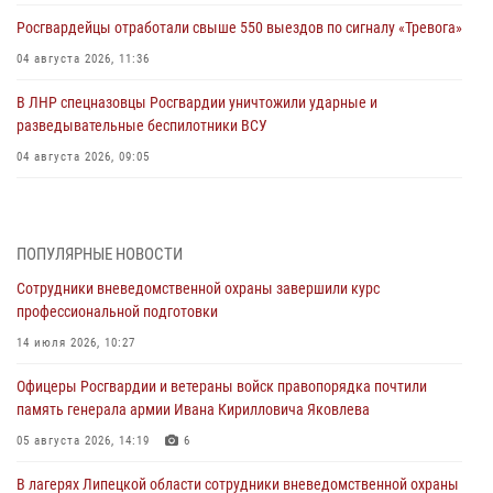
Росгвардейцы отработали свыше 550 выездов по сигналу «Тревога»
04 августа 2026, 11:36
В ЛНР спецназовцы Росгвардии уничтожили ударные и
разведывательные беспилотники ВСУ
04 августа 2026, 09:05
Росгвардия обеспечила безопасность граждан на праздновании
Дня ВДВ в Липецке
ПОПУЛЯРНЫЕ НОВОСТИ
03 августа 2026, 13:43
1
Сотрудники вневедомственной охраны завершили курс
Росгвардейцы обеспечили безопасность граждан в День Лев-
профессиональной подготовки
Толстовского района
14 июля 2026, 10:27
03 августа 2026, 13:41
1
Офицеры Росгвардии и ветераны войск правопорядка почтили
Росгвардия противодействует БПЛА ВСУ на южном направлении
память генерала армии Ивана Кирилловича Яковлева
(видео)
05 августа 2026, 14:19
6
03 августа 2026, 13:39
2
1
В лагерях Липецкой области сотрудники вневедомственной охраны