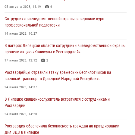
Дня ВДВ в Липецке
05 августа 2026, 14:19
6
03 августа 2026, 13:43
1
Сотрудники вневедомственной охраны завершили курс
Росгвардейцы обеспечили безопасность граждан в День Лев-
профессиональной подготовки
Толстовского района
14 июля 2026, 10:27
03 августа 2026, 13:41
1
В лагерях Липецкой области сотрудники вневедомственной охраны
Росгвардия противодействует БПЛА ВСУ на южном направлении
провели акцию «Каникулы с Росгвардией»
(видео)
17 июля 2026, 12:12
2
03 августа 2026, 13:39
2
1
Росгвардейцы отразили атаку вражеских беспилотников на
военный транспорт в Донецкой Народной Республике
24 июля 2026, 14:37
В Липецке священнослужитель встретился с сотрудниками
Росгвардии
24 июля 2026, 14:20
Росгвардия обеспечила безопасность граждан на праздновании
Дня ВДВ в Липецке