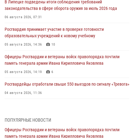
В Липецке подведены итоги соблюдения требований
законодательства в сфере оборота оружия за июль 2026 года
06 августа 2026, 07:31
Росгвардия принимает участие в проверке готовности
образовательных учреждений к новому учебному
05 августа 2026, 14:36
10
Офицеры Росгвардии и ветераны войск правопорядка почтили
память генерала армии Ивана Кирилловича Яковлева
05 августа 2026, 14:19
6
Росгвардейцы отработали свыше 550 выездов по сигналу «Тревога»
04 августа 2026, 11:36
В ЛНР спецназовцы Росгвардии уничтожили ударные и
разведывательные беспилотники ВСУ
ПОПУЛЯРНЫЕ НОВОСТИ
04 августа 2026, 09:05
Офицеры Росгвардии и ветераны войск правопорядка почтили
Росгвардия обеспечила безопасность граждан на праздновании
память генерала армии Ивана Кирилловича Яковлева