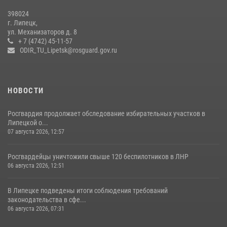
Росгвардия обеспечила безопасность во время фестиваля бардов в
398024
Липецке
г. Липецк,
ул. Механизаторов д. 8
17 июля 2026, 12:26
5
+ 7 (4742) 45-11-57
ODIR_TU_Lipetsk@rosguard.gov.ru
НОВОСТИ
Росгвардия продолжает обследование избирательных участков в
Липецкой о...
07 августа 2026, 12:57
Росгвардейцы уничтожили свыше 120 беспилотников в ЛНР
06 августа 2026, 12:51
В Липецке подведены итоги соблюдения требований
законодательства в сфе...
06 августа 2026, 07:31