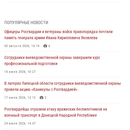
В ЛНР спецназовцы Росгвардии уничтожили ударные и
разведывательные беспилотники ВСУ
ПОПУЛЯРНЫЕ НОВОСТИ
04 августа 2026, 09:05
Офицеры Росгвардии и ветераны войск правопорядка почтили
Росгвардия обеспечила безопасность граждан на праздновании
память генерала армии Ивана Кирилловича Яковлева
Дня ВДВ в Липецке
05 августа 2026, 14:19
6
03 августа 2026, 13:43
1
Сотрудники вневедомственной охраны завершили курс
Росгвардейцы обеспечили безопасность граждан в День Лев-
профессиональной подготовки
Толстовского района
14 июля 2026, 10:27
03 августа 2026, 13:41
1
В лагерях Липецкой области сотрудники вневедомственной охраны
Росгвардия противодействует БПЛА ВСУ на южном направлении
провели акцию «Каникулы с Росгвардией»
(видео)
17 июля 2026, 12:12
2
03 августа 2026, 13:39
2
1
Росгвардейцы отразили атаку вражеских беспилотников на
военный транспорт в Донецкой Народной Республике
24 июля 2026, 14:37