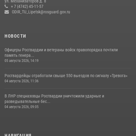
ул. Механизаторов д. 8
15 июля 2026, 14:58
+ 7 (4742) 45-11-57
ODIR_TU_Lipetsk@rosguard.gov.ru
НОВОСТИ
Офицеры Росгвардии и ветераны войск правопорядка почтили
память генера...
05 августа 2026, 14:19
Росгвардейцы отработали свыше 550 выездов по сигналу «Тревога»
04 августа 2026, 11:36
В ЛНР спецназовцы Росгвардии уничтожили ударные и
разведывательные бес...
04 августа 2026, 09:05
НАВИГАЦИЯ