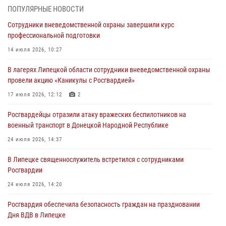
(видео)
ПОПУЛЯРНЫЕ НОВОСТИ
03 августа 2026, 13:39
2
1
Сотрудники вневедомственной охраны завершили курс
профессиональной подготовки
Росгвардия обеспечила охрану порядка во время проведения
фестивалей в Липецке
14 июля 2026, 10:27
03 августа 2026, 13:17
3
В лагерях Липецкой области сотрудники вневедомственной охраны
провели акцию «Каникулы с Росгвардией»
Сотрудники Росгвардии продолжают контроль безопасности
детских оздоровительно-образовательных объектов в Липецкой
17 июля 2026, 12:12
2
области
Росгвардейцы отразили атаку вражеских беспилотников на
31 июля 2026, 14:17
военный транспорт в Донецкой Народной Республике
Росгвардия обеспечивает безопасность граждан на южном
24 июля 2026, 14:37
направлении
В Липецке священнослужитель встретился с сотрудниками
31 июля 2026, 08:17
1
Росгвардии
24 июля 2026, 14:20
Росгвардия обеспечила безопасность граждан на праздновании
Дня ВДВ в Липецке