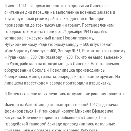
В июне 1941 - го промышленные предприятия Липецка за
считанные дни перешли на выполнение военных заказов и
круглосуточный режим работы. Ежедневно в Липецке
производили до трех тысяч мин и гранат. Постановлением
городского комитета партии от 24 декабря 1941 года был
установлен ежесуточный план: Новолипецкому,
Чугунолитейному, Радиаторному заводу — 500 штук гранат,
«Свободному Соколу» — 400, Заводу № 61, Ремонтно-тракторному
и Рудникам — 300, Спиртзаводу — 200. То, что не было вывезено
на Урал, работало на полную мощь в Липецке. На оставшемся
оборудовании Сокола и Новолипецка производились
боеприпасы, мины, гранаты, снаряды и стрелковое оружие. На
липецком известковом заводе производили взрывчатку.
В Липецких госпиталях лечились получившие ранения танкисты.
Именно на базе «Липецкстанкостроя» весной 1942 года начал
формироваться 1 - й танковый корпус Михаила Ефимовича
Катукова. В течение апреля к прибывшей в Липецк 1 - й
гвардейской танковой бригаде присоединились остальные
бригады. Таким образом, к концу апреля 1942 года