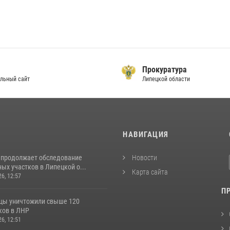
Прокуратура
льный сайт
Липецкой области
И
НАВИГАЦИЯ
 продолжает обследование
Новости
ых участков в Липецкой о...
Карта сайта
26, 12:57
П
цы уничтожили свыше 120
ков в ЛНР
26, 12:51