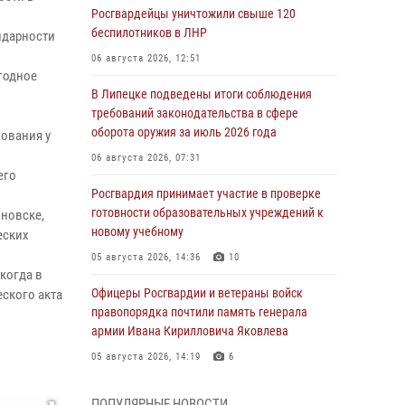
Росгвардейцы уничтожили свыше 120
беспилотников в ЛНР
лидарности
06 августа 2026, 12:51
годное
В Липецке подведены итоги соблюдения
требований законодательства в сфере
оборота оружия за июль 2026 года
ования у
06 августа 2026, 07:31
его
Росгвардия принимает участие в проверке
готовности образовательных учреждений к
нновске,
новому учебному
еских
05 августа 2026, 14:36
10
когда в
Офицеры Росгвардии и ветераны войск
еского акта
правопорядка почтили память генерала
армии Ивана Кирилловича Яковлева
05 августа 2026, 14:19
6
Росгвардейцы отработали свыше 550
ПОПУЛЯРНЫЕ НОВОСТИ