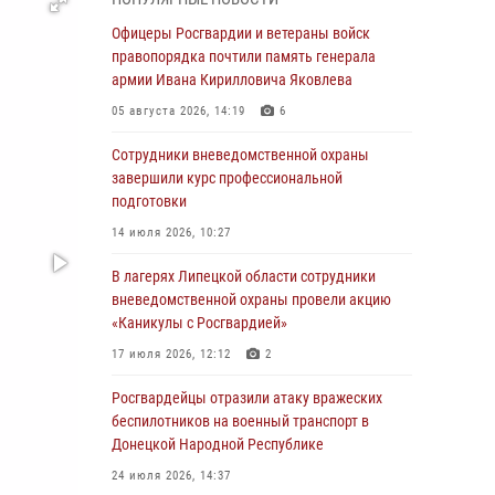
выездов по сигналу «Тревога»
Офицеры Росгвардии и ветераны войск
04 августа 2026, 11:36
правопорядка почтили память генерала
армии Ивана Кирилловича Яковлева
В ЛНР спецназовцы Росгвардии уничтожили
ударные и разведывательные беспилотники
05 августа 2026, 14:19
6
ВСУ
Сотрудники вневедомственной охраны
04 августа 2026, 09:05
завершили курс профессиональной
подготовки
Росгвардия обеспечила безопасность
граждан на праздновании Дня ВДВ в
14 июля 2026, 10:27
Липецке
В лагерях Липецкой области сотрудники
03 августа 2026, 13:43
1
вневедомственной охраны провели акцию
«Каникулы с Росгвардией»
Росгвардейцы обеспечили безопасность
граждан в День Лев-Толстовского района
17 июля 2026, 12:12
2
03 августа 2026, 13:41
1
Росгвардейцы отразили атаку вражеских
беспилотников на военный транспорт в
Росгвардия противодействует БПЛА ВСУ на
Донецкой Народной Республике
южном направлении (видео)
24 июля 2026, 14:37
03 августа 2026, 13:39
2
1