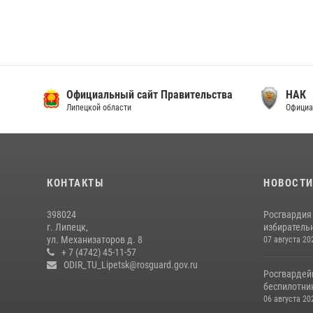
Официальный сайт Правительства
НАК
Липецкой области
Официа
КОНТАКТЫ
НОВОСТ
398024
Росгвардия
г. Липецк,
избирательн
ул. Механизаторов д. 8
07 августа 20
+ 7 (4742) 45-11-57
ODIR_TU_Lipetsk@rosguard.gov.ru
Росгвардей
беспилотни
06 августа 20