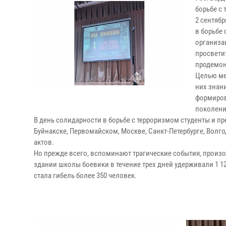
борьбе с
2 сентябр
в борьбе
организа
просвети
продемон
Целью ме
них знан
формиров
поколени
В день солидарности в борьбе с терроризмом студенты и п
Буйнакске, Первомайском, Москве, Санкт-Петербурге, Волгод
актов.
Но прежде всего, вспоминают трагические события, произош
здании школы боевики в течение трех дней удерживали 1 128
стала гибель более 350 человек.