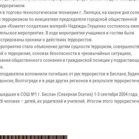
 терроризмом.
я в торгово-технологическом техникуме г. Липецка, на кануне дня со
 с терроризмом по инициативе председателя городской общественной
ции «Комитет солдатских матерей» Надежды Глущенко состоялось еже
тельское мероприятие. В ходе мероприятия учащимся и гостям были
стрированы хроники о действиях террористов.
роприятия стало объяснение детям сущности терроризм, совершенств
ий о терроризме, основах безопасности в чрезвычайных ситуациях,
ания общественного сознания и гражданской позиции у подрастающ
я.
реподаватели вспомнили погибших от рук террористов в Беслане, Буде
онске, Волгограде и в ряде других регионов в результате террористич
едшие в СОШ №1 г. Беслан (Северная Осетия) 1-3 сентября 2004 года, 
 человек – детей, их родителей и учителей. Итогом этого террористич