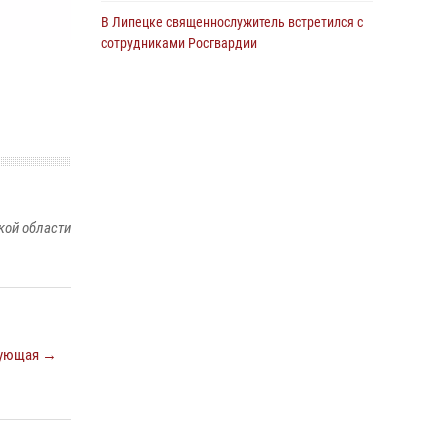
В Липецке священнослужитель встретился с
сотрудниками Росгвардии
24 июля 2026, 14:20
Росгвардия обеспечила безопасность
граждан на праздновании Дня ВДВ в
Липецке
03 августа 2026, 13:43
1
В Липецке росгвардейцы посетили
кой области
богослужение в честь великого князя
Владимира
28 июля 2026, 14:38
4
Сотрудники вневедомственной охраны
окончили курс служебной подготовки
ующая →
24 июля 2026, 14:32
1
Росгвардия обеспечила безопасность липчан
во время празднования Дня города и Дня