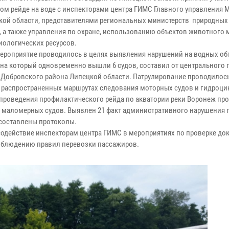
ом рейде на воде с инспекторами центра ГИМС Главного управления 
кой области, представителями региональных министерств природных 
, а также управления по охране, использованию объектов животного 
иологических ресурсов.
ероприятие проводилось в целях выявления нарушений на водных об
 на который одновременно вышли 6 судов, составил от центрального 
 Добровского района Липецкой области. Патрулирование проводилось
 распространенных маршрутах следования моторных судов и гидроци
 проведения профилактического рейда по акватории реки Воронеж пр
0 маломерных судов. Выявлен 21 факт административного нарушения 
 составлены протоколы.
одействие инспекторам центра ГИМС в мероприятиях по проверке до
соблюдению правил перевозки пассажиров.