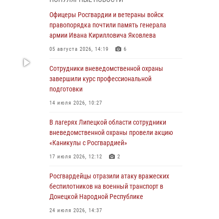
выездов по сигналу «Тревога»
Офицеры Росгвардии и ветераны войск
04 августа 2026, 11:36
правопорядка почтили память генерала
армии Ивана Кирилловича Яковлева
В ЛНР спецназовцы Росгвардии уничтожили
ударные и разведывательные беспилотники
05 августа 2026, 14:19
6
ВСУ
Сотрудники вневедомственной охраны
04 августа 2026, 09:05
завершили курс профессиональной
подготовки
Росгвардия обеспечила безопасность
граждан на праздновании Дня ВДВ в
14 июля 2026, 10:27
Липецке
В лагерях Липецкой области сотрудники
03 августа 2026, 13:43
1
вневедомственной охраны провели акцию
«Каникулы с Росгвардией»
Росгвардейцы обеспечили безопасность
граждан в День Лев-Толстовского района
17 июля 2026, 12:12
2
03 августа 2026, 13:41
1
Росгвардейцы отразили атаку вражеских
беспилотников на военный транспорт в
Росгвардия противодействует БПЛА ВСУ на
Донецкой Народной Республике
южном направлении (видео)
24 июля 2026, 14:37
03 августа 2026, 13:39
2
1