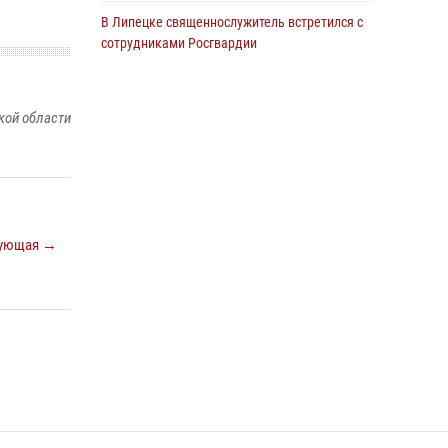
В Липецке священнослужитель встретился с
сотрудниками Росгвардии
24 июля 2026, 14:20
Росгвардия обеспечила безопасность
кой области
граждан на праздновании Дня ВДВ в
Липецке
03 августа 2026, 13:43
1
В Липецке росгвардейцы посетили
богослужение в честь великого князя
ующая →
Владимира
28 июля 2026, 14:38
4
Сотрудники вневедомственной охраны
окончили курс служебной подготовки
24 июля 2026, 14:32
1
Росгвардия обеспечила безопасность липчан
во время празднования Дня города и Дня