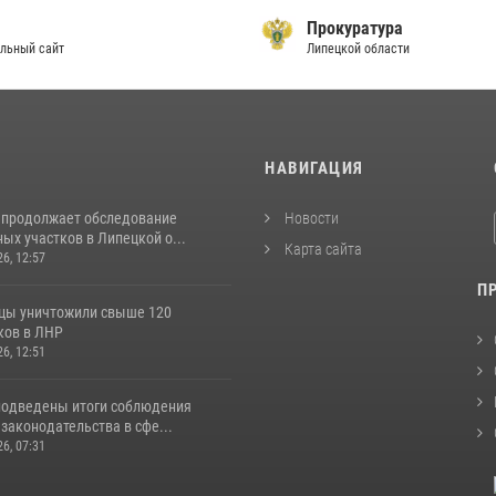
Прокуратура
льный сайт
Липецкой области
И
НАВИГАЦИЯ
 продолжает обследование
Новости
ых участков в Липецкой о...
Карта сайта
26, 12:57
П
цы уничтожили свыше 120
ков в ЛНР
26, 12:51
подведены итоги соблюдения
законодательства в сфе...
26, 07:31