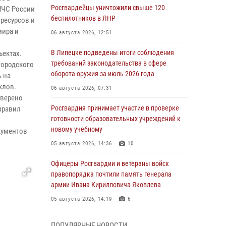
Росгвардейцы уничтожили свыше 120
МЧС России
беспилотников в ЛНР
ресурсов и
мира и
06 августа 2026, 12:51
В Липецке подведены итоги соблюдения
ъектах.
требований законодательства в сфере
городского
оборота оружия за июль 2026 года
 на
клов.
06 августа 2026, 07:31
оверено
Росгвардия принимает участие в проверке
правил
готовности образовательных учреждений к
новому учебному
кументов
05 августа 2026, 14:36
10
Офицеры Росгвардии и ветераны войск
правопорядка почтили память генерала
армии Ивана Кирилловича Яковлева
05 августа 2026, 14:19
6
Росгвардейцы отработали свыше 550
ПОПУЛЯРНЫЕ НОВОСТИ