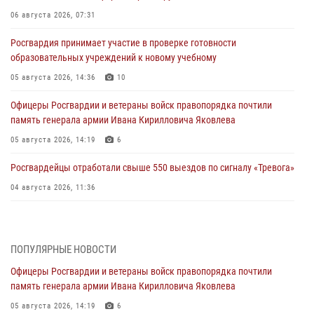
06 августа 2026, 07:31
Росгвардия принимает участие в проверке готовности
образовательных учреждений к новому учебному
05 августа 2026, 14:36
10
Офицеры Росгвардии и ветераны войск правопорядка почтили
память генерала армии Ивана Кирилловича Яковлева
05 августа 2026, 14:19
6
Росгвардейцы отработали свыше 550 выездов по сигналу «Тревога»
04 августа 2026, 11:36
В ЛНР спецназовцы Росгвардии уничтожили ударные и
разведывательные беспилотники ВСУ
ПОПУЛЯРНЫЕ НОВОСТИ
04 августа 2026, 09:05
Офицеры Росгвардии и ветераны войск правопорядка почтили
Росгвардия обеспечила безопасность граждан на праздновании
память генерала армии Ивана Кирилловича Яковлева
Дня ВДВ в Липецке
05 августа 2026, 14:19
6
03 августа 2026, 13:43
1