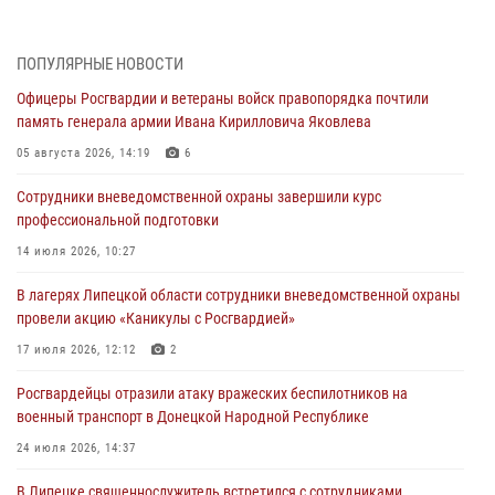
В ЛНР спецназовцы Росгвардии уничтожили ударные и
разведывательные беспилотники ВСУ
ПОПУЛЯРНЫЕ НОВОСТИ
04 августа 2026, 09:05
Офицеры Росгвардии и ветераны войск правопорядка почтили
Росгвардия обеспечила безопасность граждан на праздновании
память генерала армии Ивана Кирилловича Яковлева
Дня ВДВ в Липецке
05 августа 2026, 14:19
6
03 августа 2026, 13:43
1
Сотрудники вневедомственной охраны завершили курс
Росгвардейцы обеспечили безопасность граждан в День Лев-
профессиональной подготовки
Толстовского района
14 июля 2026, 10:27
03 августа 2026, 13:41
1
В лагерях Липецкой области сотрудники вневедомственной охраны
Росгвардия противодействует БПЛА ВСУ на южном направлении
провели акцию «Каникулы с Росгвардией»
(видео)
17 июля 2026, 12:12
2
03 августа 2026, 13:39
2
1
Росгвардейцы отразили атаку вражеских беспилотников на
военный транспорт в Донецкой Народной Республике
24 июля 2026, 14:37
В Липецке священнослужитель встретился с сотрудниками