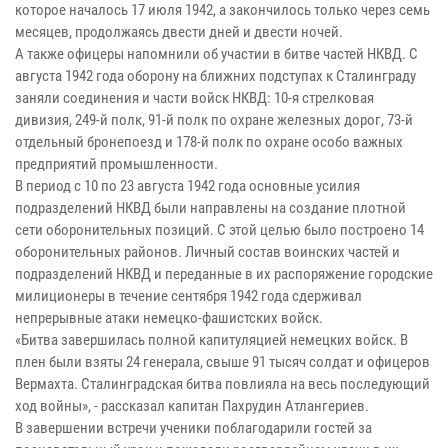
которое началось 17 июля 1942, а закончилось только через семь
месяцев, продолжаясь двести дней и двести ночей.
А также офицеры напомнили об участии в битве частей НКВД. С
августа 1942 года оборону на ближних подступах к Сталинграду
заняли соединения и части войск НКВД: 10-я стрелковая
дивизия, 249-й полк, 91-й полк по охране железных дорог, 73-й
отдельный бронепоезд и 178-й полк по охране особо важных
предприятий промышленности.
В период с 10 по 23 августа 1942 года основные усилия
подразделений НКВД были направлены на создание плотной
сети оборонительных позиций. С этой целью было построено 14
оборонительных районов. Личный состав воинских частей и
подразделений НКВД и переданные в их распоряжение городские
милиционеры в течение сентября 1942 года сдерживал
непрерывные атаки немецко-фашистских войск.
«Битва завершилась полной капитуляцией немецких войск. В
плен были взяты 24 генерала, свыше 91 тысяч солдат и офицеров
Вермахта. Сталинградская битва повлияла на весь последующий
ход войны», - рассказал капитан Пахрудин Атлангериев.
В завершении встречи ученики поблагодарили гостей за