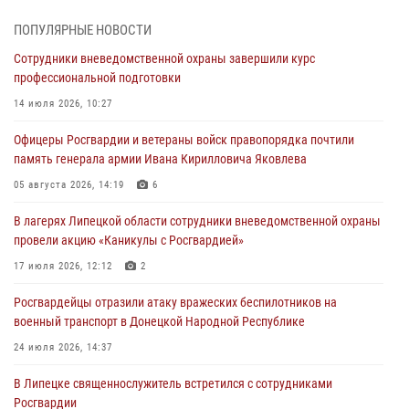
Дня ВДВ в Липецке
ПОПУЛЯРНЫЕ НОВОСТИ
03 августа 2026, 13:43
1
Сотрудники вневедомственной охраны завершили курс
Росгвардейцы обеспечили безопасность граждан в День Лев-
профессиональной подготовки
Толстовского района
14 июля 2026, 10:27
03 августа 2026, 13:41
1
Офицеры Росгвардии и ветераны войск правопорядка почтили
Росгвардия противодействует БПЛА ВСУ на южном направлении
память генерала армии Ивана Кирилловича Яковлева
(видео)
05 августа 2026, 14:19
6
03 августа 2026, 13:39
2
1
В лагерях Липецкой области сотрудники вневедомственной охраны
Росгвардия обеспечила охрану порядка во время проведения
провели акцию «Каникулы с Росгвардией»
фестивалей в Липецке
17 июля 2026, 12:12
2
03 августа 2026, 13:17
3
Росгвардейцы отразили атаку вражеских беспилотников на
военный транспорт в Донецкой Народной Республике
24 июля 2026, 14:37
В Липецке священнослужитель встретился с сотрудниками
Росгвардии