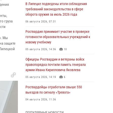
В Липецке подведены итоги соблюдения
едения
требований законодательства в сфере
оборота оружия за июль 2026 года
нты,
го груза
06 августа 2026, 07:31
ести
Росгвардия принимает участие в проверке
готовности образовательных учреждений к
о. Мы
новому учебному
на защите
 Липецкой
05 августа 2026, 14:36
10
Офицеры Росгвардии и ветераны войск
правопорядка почтили память генерала
армии Ивана Кирилловича Яковлева
05 августа 2026, 14:19
6
Росгвардейцы отработали свыше 550
выездов по сигналу «Тревога»
04 августа 2026, 11:36
В ЛНР спецназовцы Росгвардии уничтожили
ПОПУЛЯРНЫЕ НОВОСТИ