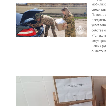
мобилизо
специаль
Помощь с
предметы
участвова
собствен
«Только 
регулярн
наших ру
области 