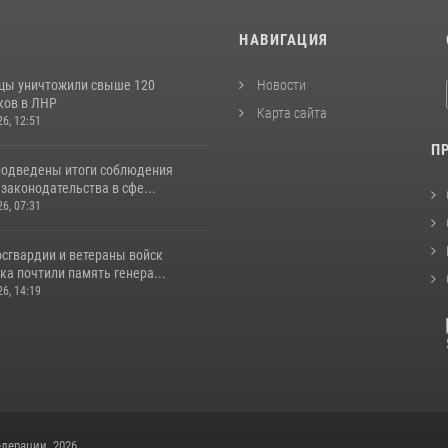
И
НАВИГАЦИЯ
цы уничтожили свыше 120
Новости
ков в ЛНР
Карта сайта
26, 12:51
П
подведены итоги соблюдения
законодательства в сфе...
26, 07:31
сгвардии и ветераны войск
а почтили память генера...
26, 14:19
дерации, 2026