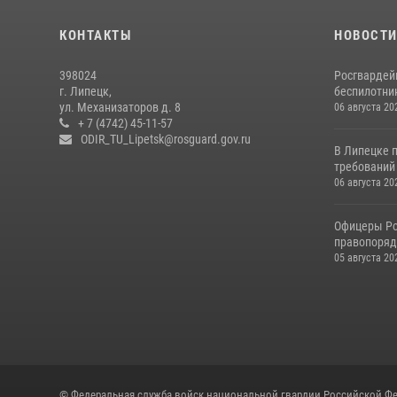
КОНТАКТЫ
НОВОСТ
398024
Росгвардей
г. Липецк,
беспилотни
ул. Механизаторов д. 8
06 августа 20
+ 7 (4742) 45-11-57
ODIR_TU_Lipetsk@rosguard.gov.ru
В Липецке 
требований 
06 августа 20
Офицеры Ро
правопорядк
05 августа 20
© Федеральная служба войск национальной гвардии Российской Фе