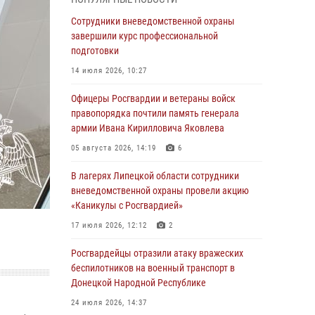
ударные и разведывательные беспилотники
ВСУ
Сотрудники вневедомственной охраны
завершили курс профессиональной
04 августа 2026, 09:05
подготовки
Росгвардия обеспечила безопасность
14 июля 2026, 10:27
граждан на праздновании Дня ВДВ в
Липецке
Офицеры Росгвардии и ветераны войск
правопорядка почтили память генерала
03 августа 2026, 13:43
1
армии Ивана Кирилловича Яковлева
Росгвардейцы обеспечили безопасность
05 августа 2026, 14:19
6
граждан в День Лев-Толстовского района
В лагерях Липецкой области сотрудники
03 августа 2026, 13:41
1
вневедомственной охраны провели акцию
«Каникулы с Росгвардией»
Росгвардия противодействует БПЛА ВСУ на
южном направлении (видео)
17 июля 2026, 12:12
2
03 августа 2026, 13:39
2
1
Росгвардейцы отразили атаку вражеских
беспилотников на военный транспорт в
Росгвардия обеспечила охрану порядка во
Донецкой Народной Республике
время проведения фестивалей в Липецке
24 июля 2026, 14:37
03 августа 2026, 13:17
3