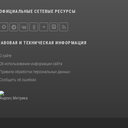
металлурга
ОФИЦИАЛЬНЫЕ СЕТЕВЫЕ РЕСУРСЫ
20 июля 2026, 12:22
5
Росгвардия обеспечила безопасность во
время фестиваля бардов в Липецке
17 июля 2026, 12:26
5
РАВОВАЯ И ТЕХНИЧЕСКАЯ ИНФОРМАЦИЯ
О сайте
Об использовании информации сайта
Правила обработки персональных данных
Сообщить об ошибках