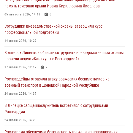
Росгвардия обеспечила безопасность граждан на праздновании
память генерала армии Ивана Кирилловича Яковлева
Дня ВДВ в Липецке
05 августа 2026, 14:19
6
03 августа 2026, 13:43
1
Сотрудники вневедомственной охраны завершили курс
Росгвардейцы обеспечили безопасность граждан в День Лев-
профессиональной подготовки
Толстовского района
14 июля 2026, 10:27
03 августа 2026, 13:41
1
В лагерях Липецкой области сотрудники вневедомственной охраны
Росгвардия противодействует БПЛА ВСУ на южном направлении
провели акцию «Каникулы с Росгвардией»
(видео)
17 июля 2026, 12:12
2
03 августа 2026, 13:39
2
1
Росгвардейцы отразили атаку вражеских беспилотников на
военный транспорт в Донецкой Народной Республике
24 июля 2026, 14:37
В Липецке священнослужитель встретился с сотрудниками
Росгвардии
24 июля 2026, 14:20
Росгвардия обеспечила безопасность граждан на праздновании