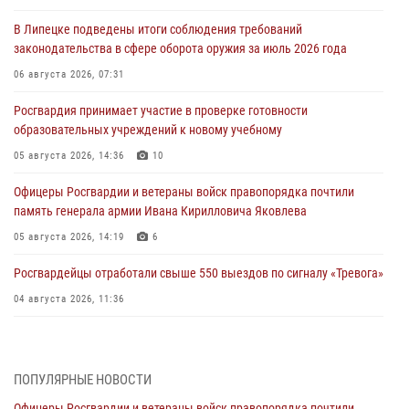
В Липецке подведены итоги соблюдения требований
законодательства в сфере оборота оружия за июль 2026 года
06 августа 2026, 07:31
Росгвардия принимает участие в проверке готовности
образовательных учреждений к новому учебному
05 августа 2026, 14:36
10
Офицеры Росгвардии и ветераны войск правопорядка почтили
память генерала армии Ивана Кирилловича Яковлева
05 августа 2026, 14:19
6
Росгвардейцы отработали свыше 550 выездов по сигналу «Тревога»
04 августа 2026, 11:36
В ЛНР спецназовцы Росгвардии уничтожили ударные и
разведывательные беспилотники ВСУ
ПОПУЛЯРНЫЕ НОВОСТИ
04 августа 2026, 09:05
Офицеры Росгвардии и ветераны войск правопорядка почтили