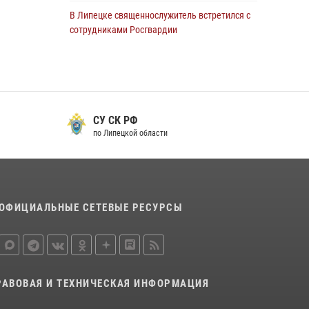
В Липецке священнослужитель встретился с
сотрудниками Росгвардии
24 июля 2026, 14:20
Росгвардия обеспечила безопасность
граждан на праздновании Дня ВДВ в
Липецке
СУ СК РФ
03 августа 2026, 13:43
1
по Липецкой области
В Липецке росгвардейцы посетили
богослужение в честь великого князя
Владимира
28 июля 2026, 14:38
4
ОФИЦИАЛЬНЫЕ СЕТЕВЫЕ РЕСУРСЫ
Сотрудники вневедомственной охраны
окончили курс служебной подготовки
24 июля 2026, 14:32
1
РАВОВАЯ И ТЕХНИЧЕСКАЯ ИНФОРМАЦИЯ
Росгвардия обеспечила безопасность липчан
во время празднования Дня города и Дня