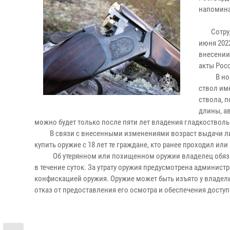
напомина
Сотрудни
июня 2022
внесении
акты Рос
В новой 
ствол им
ствола, 
длины, ав
можно будет только после пяти лет владения гладкоствол
В связи с внесенными изменениями возраст выдачи лицен
купить оружие с 18 лет те граждане, кто ранее проходил ил
Об утерянном или похищенном оружии владелец обязан 
в течение суток. За утрату оружия предусмотрена админист
конфискацией оружия. Оружие может быть изъято у владель
отказ от предоставления его осмотра и обеспечения доступ