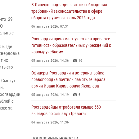
В Липецке подведены итоги соблюдения
требований законодательства в сфере
оборота оружия за июль 2026 года
что 29
«О
06 августа 2026, 07:31
тельные
Росгвардия принимает участие в проверке
готовности образовательных учреждений к
е, где
новому учебному
Сверловка
т их
05 августа 2026, 14:36
10
ить его
Офицеры Росгвардии и ветераны войск
правопорядка почтили память генерала
 Смогут
армии Ивана Кирилловича Яковлева
н.
осгвардии
05 августа 2026, 14:19
6
ублей с
Росгвардейцы отработали свыше 550
кже за
выездов по сигналу «Тревога»
.
04 августа 2026, 11:36
В ЛНР спецназовцы Росгвардии уничтожили
ПОПУЛЯРНЫЕ НОВОСТИ