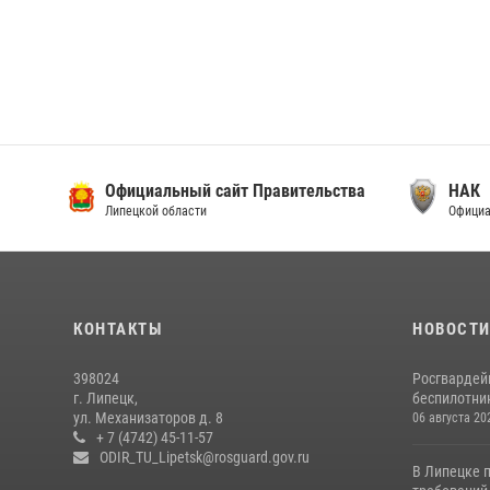
Официальный сайт Правительства
НАК
Липецкой области
Официа
КОНТАКТЫ
НОВОСТ
398024
Росгвардей
г. Липецк,
беспилотни
ул. Механизаторов д. 8
06 августа 20
+ 7 (4742) 45-11-57
ODIR_TU_Lipetsk@rosguard.gov.ru
В Липецке 