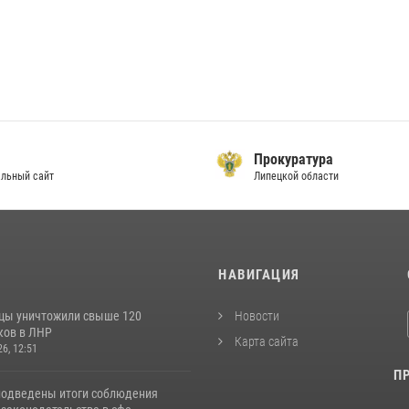
Прокуратура
льный сайт
Липецкой области
И
НАВИГАЦИЯ
цы уничтожили свыше 120
Новости
ков в ЛНР
Карта сайта
26, 12:51
П
подведены итоги соблюдения