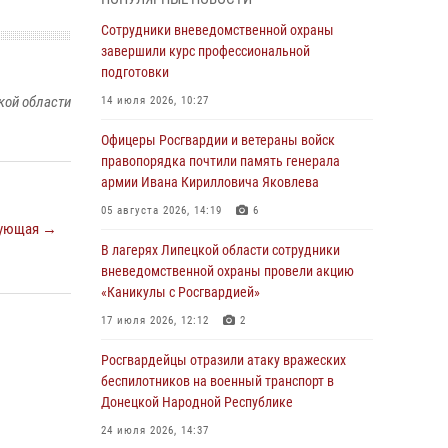
ударные и разведывательные беспилотники
ВСУ
Сотрудники вневедомственной охраны
завершили курс профессиональной
04 августа 2026, 09:05
подготовки
Росгвардия обеспечила безопасность
кой области
14 июля 2026, 10:27
граждан на праздновании Дня ВДВ в
Липецке
Офицеры Росгвардии и ветераны войск
правопорядка почтили память генерала
03 августа 2026, 13:43
1
армии Ивана Кирилловича Яковлева
Росгвардейцы обеспечили безопасность
05 августа 2026, 14:19
6
граждан в День Лев-Толстовского района
ующая →
В лагерях Липецкой области сотрудники
03 августа 2026, 13:41
1
вневедомственной охраны провели акцию
«Каникулы с Росгвардией»
Росгвардия противодействует БПЛА ВСУ на
южном направлении (видео)
17 июля 2026, 12:12
2
03 августа 2026, 13:39
2
1
Росгвардейцы отразили атаку вражеских
беспилотников на военный транспорт в
Росгвардия обеспечила охрану порядка во
Донецкой Народной Республике
время проведения фестивалей в Липецке
24 июля 2026, 14:37
03 августа 2026, 13:17
3