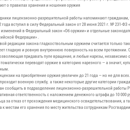
ют о правилах хранения и ношения оружия
ки лицензионно-разрешительной работы напоминают гражданам, 
 года вступил в силу Федеральный закон от 28 июня 2021 г. № 231-ФЗ 
 изменений в Федеральный закон «Об оружии» и отдельные законода
сийской Федерации» .
редакции закона гладкоствольным оружием считается только тако
еет гладкую и ровную внутреннюю поверхность на всем протяжении. 
позволяющая придавать пуле вращение, и любые нарезы, независимо о
томатически переводят оружие в категорию нарезного — а значит, куп
ьным.
зии на приобретение оружия увеличен до 21 года — но не для всех.
и проходит военную службу, а также некоторые другие категории гражда
сообщить в подразделение лицензионно-разрешительной работы Р
ративная ответственность с наложением денежного штрафа до 10 000 р
ца за отказ от прохождения медицинского освидетельствования, а та
а к местам его хранения по месту жительства сотрудникам Росгвардии