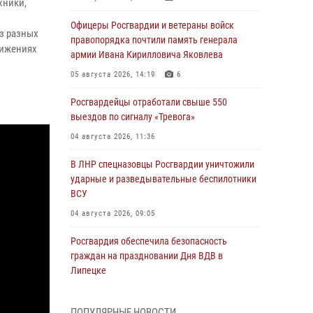
хники,
Офицеры Росгвардии и ветераны войск
з разных
правопорядка почтили память генерала
тижениях
армии Ивана Кирилловича Яковлева
05 августа 2026, 14:19
6
Росгвардейцы отработали свыше 550
выездов по сигналу «Тревога»
04 августа 2026, 11:36
В ЛНР спецназовцы Росгвардии уничтожили
ударные и разведывательные беспилотники
ВСУ
04 августа 2026, 09:05
Росгвардия обеспечила безопасность
граждан на праздновании Дня ВДВ в
Липецке
03 августа 2026, 13:43
1
ПОПУЛЯРНЫЕ НОВОСТИ