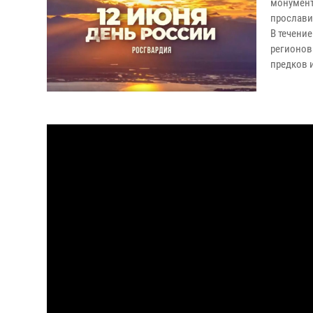
монумента
прославил
В течени
регионов
предков 