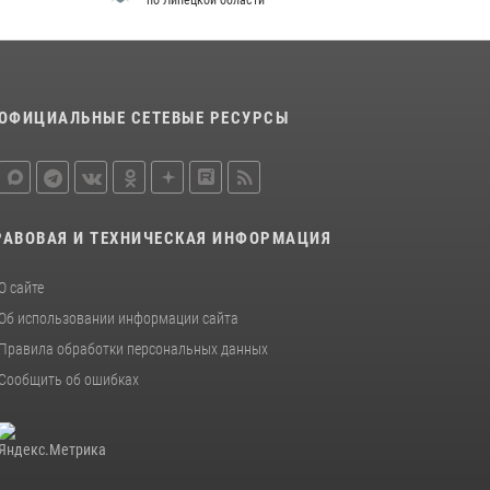
по Липецкой области
металлурга
20 июля 2026, 12:22
5
Росгвардия обеспечила безопасность во
время фестиваля бардов в Липецке
ОФИЦИАЛЬНЫЕ СЕТЕВЫЕ РЕСУРСЫ
17 июля 2026, 12:26
5
РАВОВАЯ И ТЕХНИЧЕСКАЯ ИНФОРМАЦИЯ
О сайте
Об использовании информации сайта
Правила обработки персональных данных
Сообщить об ошибках