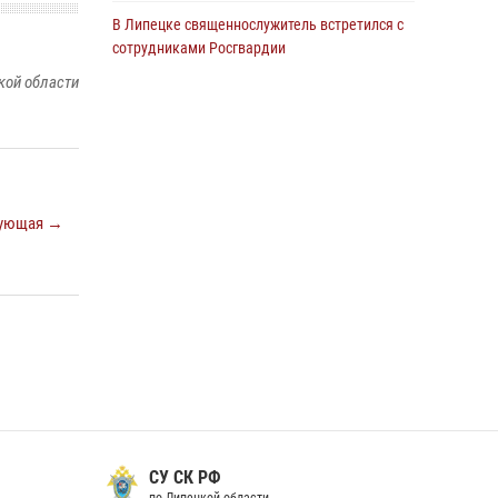
В Липецке священнослужитель встретился с
сотрудниками Росгвардии
кой области
24 июля 2026, 14:20
Росгвардия обеспечила безопасность
граждан на праздновании Дня ВДВ в
Липецке
03 августа 2026, 13:43
1
ующая →
В Липецке росгвардейцы посетили
богослужение в честь великого князя
Владимира
28 июля 2026, 14:38
4
Сотрудники вневедомственной охраны
окончили курс служебной подготовки
24 июля 2026, 14:32
1
Росгвардия обеспечила безопасность липчан
СУ СК РФ
во время празднования Дня города и Дня