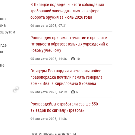
В Липецке подведены итоги соблюдения
требований законодательства в сфере
оборота оружия за июль 2026 года
аны
она
06 августа 2026, 07:31
аршрутам
Росгвардия принимает участие в проверке
готовности образовательных учреждений к
 где
новому учебному
ча
05 августа 2026, 14:36
10
 не
Офицеры Росгвардии и ветераны войск
правопорядка почтили память генерала
армии Ивана Кирилловича Яковлева
05 августа 2026, 14:19
6
Росгвардейцы отработали свыше 550
выездов по сигналу «Тревога»
04 августа 2026, 11:36
В ЛНР спецназовцы Росгвардии уничтожили
ПОПУЛЯРНЫЕ НОВОСТИ