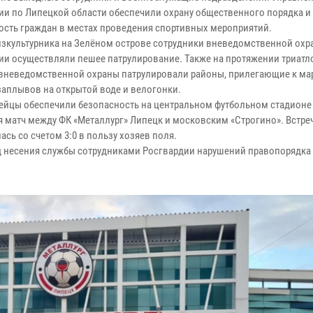
ии по Липецкой области обеспечили охрану общественного порядка и
ость граждан в местах проведения спортивных мероприятий.
изкультурника на Зелёном острове сотрудники вневедомственной охр
ии осуществляли пешее патрулирование. Также на протяжении триатл
вневедомственной охраны патрулировали районы, прилегающие к м
 заплывов на открытой воде и велогонки.
ейцы обеспечили безопасность на центральном футбольном стадионе
я матч между ФК «Металлург» Липецк и московским «Строгино». Встре
сь со счетом 3:0 в пользу хозяев поля.
д несения службы сотрудниками Росгвардии нарушений правопорядка