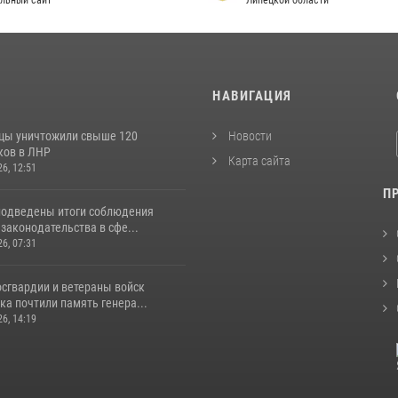
льный сайт
Липецкой области
И
НАВИГАЦИЯ
цы уничтожили свыше 120
Новости
ков в ЛНР
Карта сайта
26, 12:51
П
подведены итоги соблюдения
законодательства в сфе...
26, 07:31
сгвардии и ветераны войск
а почтили память генера...
26, 14:19