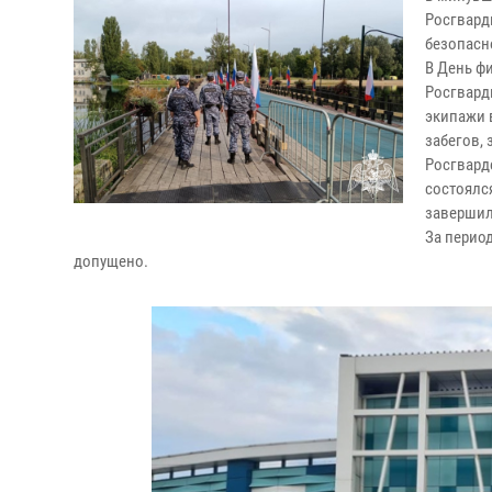
Росгвард
безопасн
В День ф
Росгвард
экипажи 
забегов,
Росгвард
состоялс
завершила
За перио
допущено.