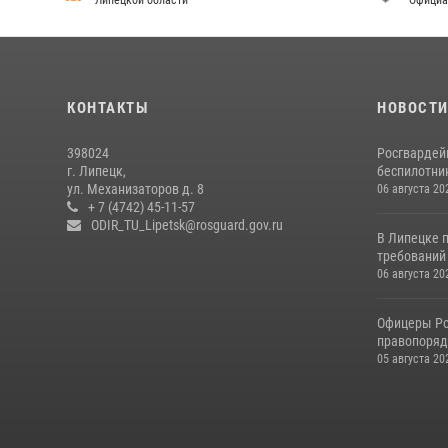
Липецкой области
Официа
КОНТАКТЫ
НОВОСТ
398024
Росгвардей
г. Липецк,
беспилотни
ул. Механизаторов д. 8
06 августа 20
+ 7 (4742) 45-11-57
ODIR_TU_Lipetsk@rosguard.gov.ru
В Липецке 
требований 
06 августа 20
Офицеры Ро
правопорядк
05 августа 20