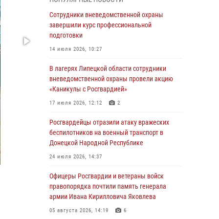
ударные и разведывательные беспилотники
ВСУ
Сотрудники вневедомственной охраны
завершили курс профессиональной
04 августа 2026, 09:05
подготовки
Росгвардия обеспечила безопасность
14 июля 2026, 10:27
граждан на праздновании Дня ВДВ в
Липецке
В лагерях Липецкой области сотрудники
вневедомственной охраны провели акцию
03 августа 2026, 13:43
1
«Каникулы с Росгвардией»
Росгвардейцы обеспечили безопасность
17 июля 2026, 12:12
2
граждан в День Лев-Толстовского района
Росгвардейцы отразили атаку вражеских
03 августа 2026, 13:41
1
беспилотников на военный транспорт в
Донецкой Народной Республике
Росгвардия противодействует БПЛА ВСУ на
южном направлении (видео)
24 июля 2026, 14:37
03 августа 2026, 13:39
2
1
Офицеры Росгвардии и ветераны войск
правопорядка почтили память генерала
Росгвардия обеспечила охрану порядка во
армии Ивана Кирилловича Яковлева
время проведения фестивалей в Липецке
05 августа 2026, 14:19
6
03 августа 2026, 13:17
3