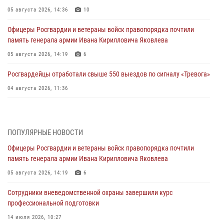
05 августа 2026, 14:36
10
Офицеры Росгвардии и ветераны войск правопорядка почтили
память генерала армии Ивана Кирилловича Яковлева
05 августа 2026, 14:19
6
Росгвардейцы отработали свыше 550 выездов по сигналу «Тревога»
04 августа 2026, 11:36
В ЛНР спецназовцы Росгвардии уничтожили ударные и
разведывательные беспилотники ВСУ
ПОПУЛЯРНЫЕ НОВОСТИ
04 августа 2026, 09:05
Офицеры Росгвардии и ветераны войск правопорядка почтили
Росгвардия обеспечила безопасность граждан на праздновании
память генерала армии Ивана Кирилловича Яковлева
Дня ВДВ в Липецке
05 августа 2026, 14:19
6
03 августа 2026, 13:43
1
Сотрудники вневедомственной охраны завершили курс
Росгвардейцы обеспечили безопасность граждан в День Лев-
профессиональной подготовки
Толстовского района
14 июля 2026, 10:27
03 августа 2026, 13:41
1