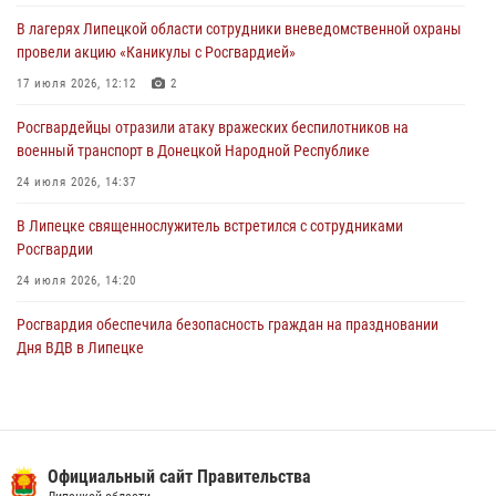
В лагерях Липецкой области сотрудники вневедомственной охраны
Росгвардия противодействует БПЛА ВСУ на южном направлении
провели акцию «Каникулы с Росгвардией»
(видео)
17 июля 2026, 12:12
2
03 августа 2026, 13:39
2
1
Росгвардейцы отразили атаку вражеских беспилотников на
военный транспорт в Донецкой Народной Республике
24 июля 2026, 14:37
В Липецке священнослужитель встретился с сотрудниками
Росгвардии
24 июля 2026, 14:20
Росгвардия обеспечила безопасность граждан на праздновании
Дня ВДВ в Липецке
03 августа 2026, 13:43
1
В Липецке росгвардейцы посетили богослужение в честь великого
князя Владимира
Официальный сайт Правительства
28 июля 2026, 14:38
4