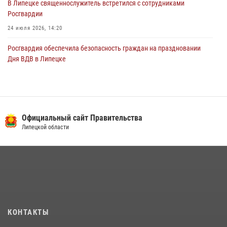
В Липецке священнослужитель встретился с сотрудниками
Росгвардии
24 июля 2026, 14:20
Росгвардия обеспечила безопасность граждан на праздновании
Дня ВДВ в Липецке
03 августа 2026, 13:43
1
В Липецке росгвардейцы посетили богослужение в честь великого
князя Владимира
Официальный сайт Правительства
28 июля 2026, 14:38
4
Липецкой области
Сотрудники вневедомственной охраны окончили курс служебной
подготовки
24 июля 2026, 14:32
1
Росгвардия обеспечила безопасность липчан во время
празднования Дня города и Дня металлурга
20 июля 2026, 12:22
5
КОНТАКТЫ