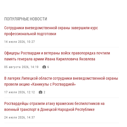
Росгвардия обеспечила безопасность граждан на праздновании
Дня ВДВ в Липецке
ПОПУЛЯРНЫЕ НОВОСТИ
03 августа 2026, 13:43
1
Сотрудники вневедомственной охраны завершили курс
Росгвардейцы обеспечили безопасность граждан в День Лев-
профессиональной подготовки
Толстовского района
14 июля 2026, 10:27
03 августа 2026, 13:41
1
Офицеры Росгвардии и ветераны войск правопорядка почтили
Росгвардия противодействует БПЛА ВСУ на южном направлении
память генерала армии Ивана Кирилловича Яковлева
(видео)
05 августа 2026, 14:19
6
03 августа 2026, 13:39
2
1
В лагерях Липецкой области сотрудники вневедомственной охраны
Росгвардия обеспечила охрану порядка во время проведения
провели акцию «Каникулы с Росгвардией»
фестивалей в Липецке
17 июля 2026, 12:12
2
03 августа 2026, 13:17
3
Росгвардейцы отразили атаку вражеских беспилотников на
военный транспорт в Донецкой Народной Республике
24 июля 2026, 14:37