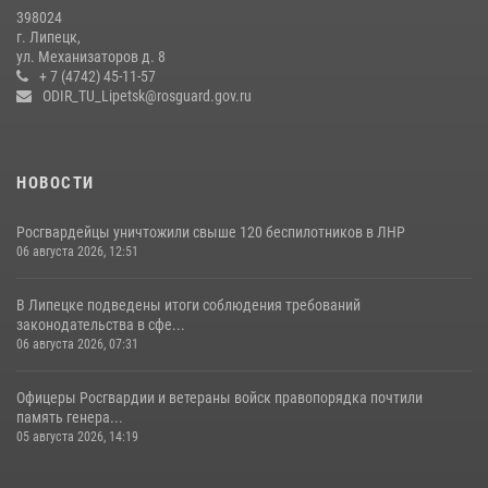
Росгвардия обеспечила безопасность во время фестиваля бардов в
398024
Липецке
г. Липецк,
ул. Механизаторов д. 8
17 июля 2026, 12:26
5
+ 7 (4742) 45-11-57
ODIR_TU_Lipetsk@rosguard.gov.ru
НОВОСТИ
Росгвардейцы уничтожили свыше 120 беспилотников в ЛНР
06 августа 2026, 12:51
В Липецке подведены итоги соблюдения требований
законодательства в сфе...
06 августа 2026, 07:31
Офицеры Росгвардии и ветераны войск правопорядка почтили
память генера...
05 августа 2026, 14:19