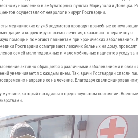
естному населению в амбулаторных пунктах Мариуполя и Донецка. Р
циентов осуществляют невролог и хирург Росгвардии.
сты медицинских служб ведомства проводят врачебные консультации
омендации и корректируют схемы лечения, оказывают оперативную
кую помощь и помогают пациентам при хронических заболеваниях. К
медики Росгвардии осматривают лежачих больных на дому, проводят 
членов семей малоподвижных и маломобильных пациентов уходу за 
население активно обращается с различными заболеваниями в связи с 
ений увеличивается с каждым днем. Так, врачи Росгвардии спасли пац
воевременно направив ее на лечение. Благодаря квалифицированному
у мужчине, который находился в предынсультном состоянии. Военные
екарствами.