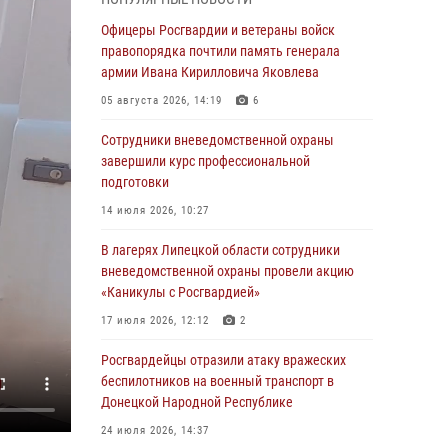
выездов по сигналу «Тревога»
Офицеры Росгвардии и ветераны войск
04 августа 2026, 11:36
правопорядка почтили память генерала
армии Ивана Кирилловича Яковлева
В ЛНР спецназовцы Росгвардии уничтожили
ударные и разведывательные беспилотники
05 августа 2026, 14:19
6
ВСУ
Сотрудники вневедомственной охраны
04 августа 2026, 09:05
завершили курс профессиональной
подготовки
Росгвардия обеспечила безопасность
граждан на праздновании Дня ВДВ в
14 июля 2026, 10:27
Липецке
В лагерях Липецкой области сотрудники
03 августа 2026, 13:43
1
вневедомственной охраны провели акцию
«Каникулы с Росгвардией»
Росгвардейцы обеспечили безопасность
граждан в День Лев-Толстовского района
17 июля 2026, 12:12
2
03 августа 2026, 13:41
1
Росгвардейцы отразили атаку вражеских
беспилотников на военный транспорт в
Росгвардия противодействует БПЛА ВСУ на
Донецкой Народной Республике
южном направлении (видео)
24 июля 2026, 14:37
03 августа 2026, 13:39
2
1