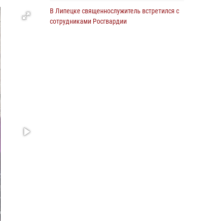
В Липецке священнослужитель встретился с
сотрудниками Росгвардии
24 июля 2026, 14:20
Росгвардия обеспечила безопасность
граждан на праздновании Дня ВДВ в
Липецке
03 августа 2026, 13:43
1
В Липецке росгвардейцы посетили
богослужение в честь великого князя
Владимира
28 июля 2026, 14:38
4
Сотрудники вневедомственной охраны
окончили курс служебной подготовки
24 июля 2026, 14:32
1
Росгвардия обеспечила безопасность липчан
во время празднования Дня города и Дня