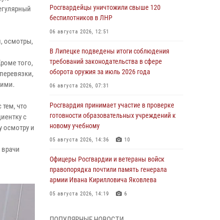
Росгвардейцы уничтожили свыше 120
егулярный
беспилотников в ЛНР
06 августа 2026, 12:51
, осмотры,
В Липецке подведены итоги соблюдения
требований законодательства в сфере
роме того,
оборота оружия за июль 2026 года
перевязки,
ними.
06 августа 2026, 07:31
Росгвардия принимает участие в проверке
тем, что
готовности образовательных учреждений к
иентку с
новому учебному
 осмотру и
05 августа 2026, 14:36
10
 врачи
Офицеры Росгвардии и ветераны войск
правопорядка почтили память генерала
армии Ивана Кирилловича Яковлева
05 августа 2026, 14:19
6
Росгвардейцы отработали свыше 550
ПОПУЛЯРНЫЕ НОВОСТИ