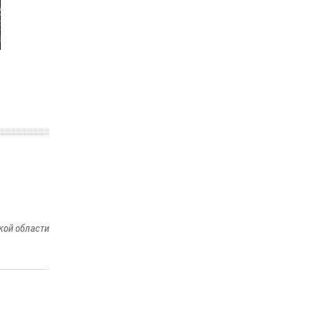
металлурга
20 июля 2026, 12:22
5
Росгвардия обеспечила безопасность во
время фестиваля бардов в Липецке
17 июля 2026, 12:26
5
кой области