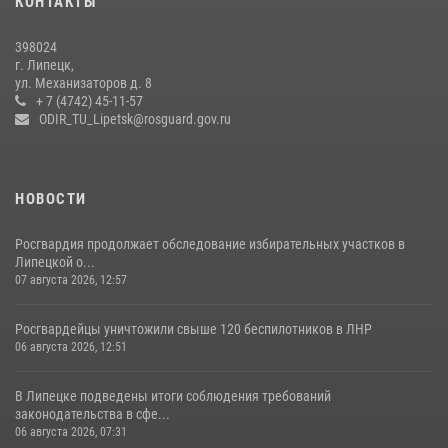
КОНТАКТЫ
Росгвардия обеспечила безопасность во время фестиваля бардов в
398024
Липецке
г. Липецк,
ул. Механизаторов д. 8
17 июля 2026, 12:26
5
+ 7 (4742) 45-11-57
ODIR_TU_Lipetsk@rosguard.gov.ru
НОВОСТИ
Росгвардия продолжает обследование избирательных участков в
Липецкой о...
07 августа 2026, 12:57
Росгвардейцы уничтожили свыше 120 беспилотников в ЛНР
06 августа 2026, 12:51
В Липецке подведены итоги соблюдения требований
законодательства в сфе...
06 августа 2026, 07:31