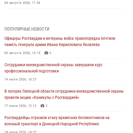
04 августа 2026, 11:36
В ЛНР спецназовцы Росгвардии уничтожили ударные и
разведывательные беспилотники ВСУ
ПОПУЛЯРНЫЕ НОВОСТИ
04 августа 2026, 09:05
Офицеры Росгвардии и ветераны войск правопорядка почтили
Росгвардия обеспечила безопасность граждан на праздновании
память генерала армии Ивана Кирилловича Яковлева
Дня ВДВ в Липецке
05 августа 2026, 14:19
6
03 августа 2026, 13:43
1
Сотрудники вневедомственной охраны завершили курс
Росгвардейцы обеспечили безопасность граждан в День Лев-
профессиональной подготовки
Толстовского района
14 июля 2026, 10:27
03 августа 2026, 13:41
1
В лагерях Липецкой области сотрудники вневедомственной охраны
Росгвардия противодействует БПЛА ВСУ на южном направлении
провели акцию «Каникулы с Росгвардией»
(видео)
17 июля 2026, 12:12
2
03 августа 2026, 13:39
2
1
Росгвардейцы отразили атаку вражеских беспилотников на
военный транспорт в Донецкой Народной Республике
24 июля 2026, 14:37