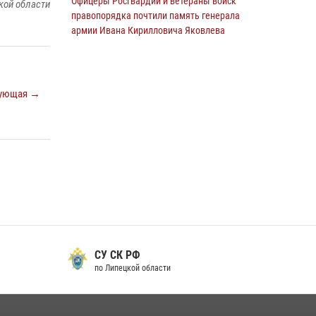
Офицеры Росгвардии и ветераны войск
кой области
правопорядка почтили память генерала
армии Ивана Кирилловича Яковлева
05 августа 2026, 14:19
6
Росгвардия обеспечила безопасность
ующая →
граждан на праздновании Дня ВДВ в
Липецке
03 августа 2026, 13:43
1
В Липецке росгвардейцы посетили
богослужение в честь великого князя
Владимира
28 июля 2026, 14:38
4
Сотрудники вневедомственной охраны
окончили курс служебной подготовки
СУ СК РФ
Управление МВД Ро
о Липецкой области
по Липецкой области
24 июля 2026, 14:32
1
Росгвардия обеспечила безопасность липчан
во время празднования Дня города и Дня