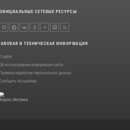
металлурга
ОФИЦИАЛЬНЫЕ СЕТЕВЫЕ РЕСУРСЫ
20 июля 2026, 12:22
5
Росгвардия обеспечила безопасность во
время фестиваля бардов в Липецке
17 июля 2026, 12:26
5
РАВОВАЯ И ТЕХНИЧЕСКАЯ ИНФОРМАЦИЯ
О сайте
Об использовании информации сайта
Правила обработки персональных данных
Сообщить об ошибках