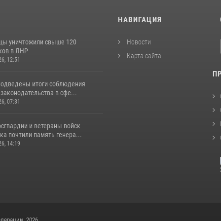
И
НАВИГАЦИЯ
цы уничтожили свыше 120
Новости
ков в ЛНР
Карта сайта
26, 12:51
П
подведены итоги соблюдения
законодательства в сфе...
26, 07:31
сгвардии и ветераны войск
а почтили память генера...
26, 14:19
дерации, 2026