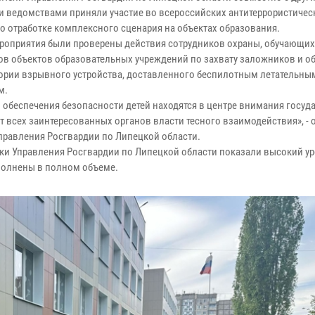
 ведомствами приняли участие во всероссийских антитеррористичес
по отработке комплексного сценария на объектах образования.
ероприятия были проверены действия сотрудников охраны, обучающих
ов объектов образовательных учреждений по захвату заложников и о
тории взрывного устройства, доставленного беспилотным летательны
м.
 обеспечения безопасности детей находятся в центре внимания госуда
от всех заинтересованных органов власти тесного взаимодействия», - 
правления Росгвардии по Липецкой области.
ки Управления Росгвардии по Липецкой области показали высокий у
полнены в полном объеме.