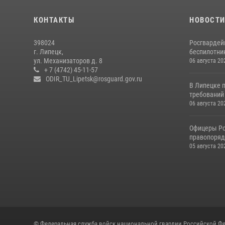
КОНТАКТЫ
НОВОСТ
398024
Росгвардей
г. Липецк,
беспилотни
ул. Механизаторов д. 8
06 августа 20
+ 7 (4742) 45-11-57
ODIR_TU_Lipetsk@rosguard.gov.ru
В Липецке 
требований 
06 августа 20
Офицеры Ро
правопорядк
05 августа 20
© Федеральная служба войск национальной гвардии Российской Фе