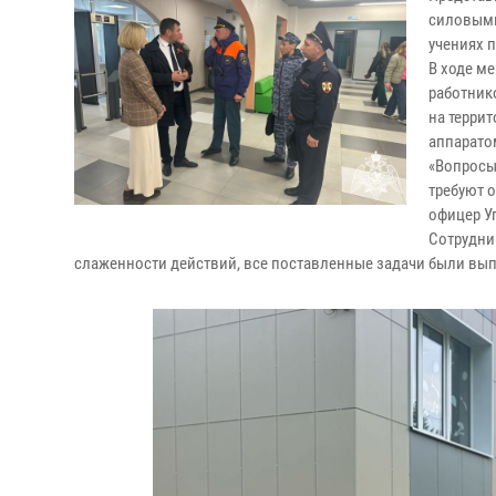
силовыми
учениях 
В ходе м
работник
на терри
аппарато
«Вопросы
требуют 
офицер У
Сотрудни
слаженности действий, все поставленные задачи были вы