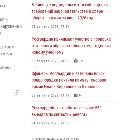
В Липецке подведены итоги соблюдения
ких
требований законодательства в сфере
оборота оружия за июль 2026 года
ся и
бнаружении
06 августа 2026, 07:31
м
Росгвардия принимает участие в проверке
готовности образовательных учреждений к
рства и
новому учебному
отметил
05 августа 2026, 14:36
10
ровень
Офицеры Росгвардии и ветераны войск
правопорядка почтили память генерала
армии Ивана Кирилловича Яковлева
05 августа 2026, 14:19
6
Росгвардейцы отработали свыше 550
выездов по сигналу «Тревога»
04 августа 2026, 11:36
В ЛНР спецназовцы Росгвардии уничтожили
ПОПУЛЯРНЫЕ НОВОСТИ