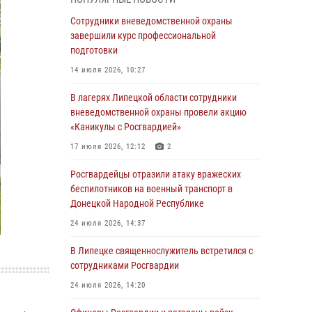
ударные и разведывательные беспилотники
ВСУ
Сотрудники вневедомственной охраны
завершили курс профессиональной
04 августа 2026, 09:05
подготовки
Росгвардия обеспечила безопасность
14 июля 2026, 10:27
граждан на праздновании Дня ВДВ в
Липецке
В лагерях Липецкой области сотрудники
вневедомственной охраны провели акцию
03 августа 2026, 13:43
1
«Каникулы с Росгвардией»
Росгвардейцы обеспечили безопасность
17 июля 2026, 12:12
2
граждан в День Лев-Толстовского района
Росгвардейцы отразили атаку вражеских
03 августа 2026, 13:41
1
беспилотников на военный транспорт в
Донецкой Народной Республике
Росгвардия противодействует БПЛА ВСУ на
южном направлении (видео)
24 июля 2026, 14:37
03 августа 2026, 13:39
2
1
В Липецке священнослужитель встретился с
сотрудниками Росгвардии
Росгвардия обеспечила охрану порядка во
время проведения фестивалей в Липецке
24 июля 2026, 14:20
03 августа 2026, 13:17
3