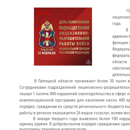
1
лицензио
года.
В
админис
функции 
Федерал
федераль
области
обеспече
деятельн
В Липецкой области проживают более 30 тысяч владе
Сотрудниками подразделений лицензионно-разрешительно
свыше 1 тысячи 800 нарушений законодательства в сфере о
компенсационной программе для населения около 400 ед
порядке, гражданам из средств регионального бюджета в
работы в регионе оказывается 26 видов госуслуг, всеми м
В январе текущего года выявлено более 100 нару
единиц оружия. В добровольном порядке гражданами сдано
выплачены денежные компенсации.