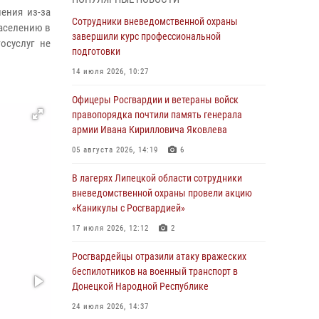
ударные и разведывательные беспилотники
ения из-за
ВСУ
Сотрудники вневедомственной охраны
аселению в
завершили курс профессиональной
04 августа 2026, 09:05
осуслуг не
подготовки
Росгвардия обеспечила безопасность
14 июля 2026, 10:27
граждан на праздновании Дня ВДВ в
Липецке
Офицеры Росгвардии и ветераны войск
правопорядка почтили память генерала
03 августа 2026, 13:43
1
армии Ивана Кирилловича Яковлева
Росгвардейцы обеспечили безопасность
05 августа 2026, 14:19
6
граждан в День Лев-Толстовского района
В лагерях Липецкой области сотрудники
03 августа 2026, 13:41
1
вневедомственной охраны провели акцию
«Каникулы с Росгвардией»
Росгвардия противодействует БПЛА ВСУ на
южном направлении (видео)
17 июля 2026, 12:12
2
03 августа 2026, 13:39
2
1
Росгвардейцы отразили атаку вражеских
беспилотников на военный транспорт в
Росгвардия обеспечила охрану порядка во
Донецкой Народной Республике
время проведения фестивалей в Липецке
24 июля 2026, 14:37
03 августа 2026, 13:17
3