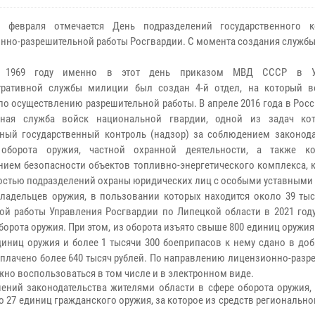
2 февраля отмечается День подразделений государственного 
нно-разрешительной работы Росгвардии. С момента создания службы
 1969 году именно в этот день приказом МВД СССР в У
тративной службы милиции был создан 4-й отдел, на который в
по осуществлению разрешительной работы. В апреле 2016 года в Рос
ьная служба войск национальной гвардии, одной из задач ко
ный государственный контроль (надзор) за соблюдением законода
 оборота оружия, частной охранной деятельности, а также к
нием безопасности объектов топливно-энергетического комплекса, 
остью подразделений охраны юридических лиц с особыми уставными
льцев оружия, в пользовании которых находится около 39 тыс
й работы Управления Росгвардии по Липецкой области в 2021 год
борота оружия. При этом, из оборота изъято свыше 800 единиц оружия
иниц оружия и более 1 тысячи 300 боеприпасов к нему сдано в до
ыплачено более 640 тысяч рублей. По направлению лицензионно-раз
ожно воспользоваться в том числе и в электронном виде.
шений законодательства жителями области в сфере оборота оружия, 
 27 единиц гражданского оружия, за которое из средств региональн