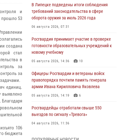
В Липецке подведены итоги соблюдения
контроля и
требований законодательства в сфере
оборота оружия за июль 2026 года
 прошло 53
06 августа 2026, 07:31
правлении
озлагались
Росгвардия принимает участие в проверке
сии создана
готовности образовательных учреждений к
новому учебному
торой стал
тельства в
05 августа 2026, 14:36
10
онтроль за
контроль за
Офицеры Росгвардии и ветераны войск
 задачами.
правопорядка почтили память генерала
армии Ивана Кирилловича Яковлева
яч единиц.
у выявлено
05 августа 2026, 14:19
6
. Благодаря
бровольном
Росгвардейцы отработали свыше 550
решительной
выездов по сигналу «Тревога»
04 августа 2026, 11:36
изъято 106
ого бюджета
В ЛНР спецназовцы Росгвардии уничтожили
ПОПУЛЯРНЫЕ НОВОСТИ