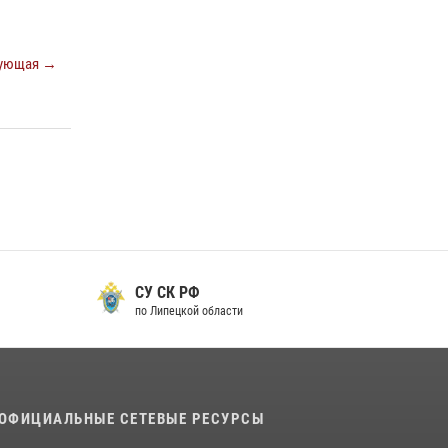
металлурга
20 июля 2026, 12:22
5
ующая →
Росгвардия обеспечила безопасность во
время фестиваля бардов в Липецке
17 июля 2026, 12:26
5
СУ СК РФ
по Липецкой области
ОФИЦИАЛЬНЫЕ СЕТЕВЫЕ РЕСУРСЫ