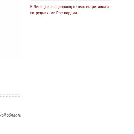
В Липецке священнослужитель встретился с
сотрудниками Росгвардии
24 июля 2026, 14:20
Росгвардия обеспечила безопасность
граждан на праздновании Дня ВДВ в
Липецке
03 августа 2026, 13:43
1
В Липецке росгвардейцы посетили
богослужение в честь великого князя
Владимира
28 июля 2026, 14:38
4
Сотрудники вневедомственной охраны
окончили курс служебной подготовки
24 июля 2026, 14:32
1
кой области
Росгвардия обеспечила безопасность липчан
во время празднования Дня города и Дня