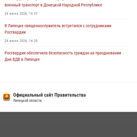
военный транспорт в Донецкой Народной Республике
24 июля 2026, 14:37
В Липецке священнослужитель встретился с сотрудниками
Росгвардии
24 июля 2026, 14:20
Росгвардия обеспечила безопасность граждан на праздновании
Дня ВДВ в Липецке
03 августа 2026, 13:43
1
В Липецке росгвардейцы посетили богослужение в честь великого
князя Владимира
Официальный сайт Правительства
28 июля 2026, 14:38
4
Липецкой области
Сотрудники вневедомственной охраны окончили курс служебной
подготовки
24 июля 2026, 14:32
1
Росгвардия обеспечила безопасность липчан во время