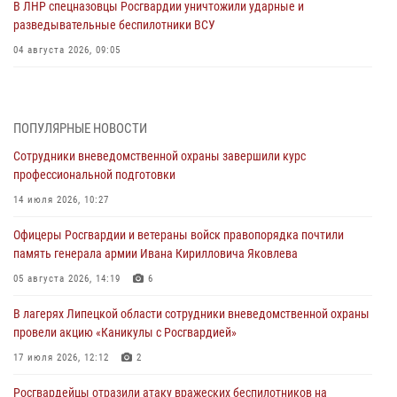
В ЛНР спецназовцы Росгвардии уничтожили ударные и
разведывательные беспилотники ВСУ
04 августа 2026, 09:05
Росгвардия обеспечила безопасность граждан на праздновании
Дня ВДВ в Липецке
ПОПУЛЯРНЫЕ НОВОСТИ
03 августа 2026, 13:43
1
Сотрудники вневедомственной охраны завершили курс
Росгвардейцы обеспечили безопасность граждан в День Лев-
профессиональной подготовки
Толстовского района
14 июля 2026, 10:27
03 августа 2026, 13:41
1
Офицеры Росгвардии и ветераны войск правопорядка почтили
Росгвардия противодействует БПЛА ВСУ на южном направлении
память генерала армии Ивана Кирилловича Яковлева
(видео)
05 августа 2026, 14:19
6
03 августа 2026, 13:39
2
1
В лагерях Липецкой области сотрудники вневедомственной охраны
Росгвардия обеспечила охрану порядка во время проведения
провели акцию «Каникулы с Росгвардией»
фестивалей в Липецке
17 июля 2026, 12:12
2
03 августа 2026, 13:17
3
Росгвардейцы отразили атаку вражеских беспилотников на