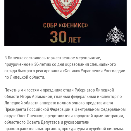
В Липецке состоялось торжественное мероприятие,
приуроченное к 30-летию со дня образования специального
отряда быстрого реагирования «Феникс» Управления Росгвардии
по Липецкой области.
Почетными гостями праздника стали Губернатор Липецкой
области Игорь Артамонов, главный федеральный инспектор по
Липецкой области аппарата полномочного представителя
Президента Российской Федерации в Центральном федеральном
округе Олег Снежков, представители городской администрации,
областного Совета Депутатов и руководители
правоохранительных органов, прокуратуры и судебной системы.