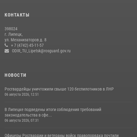
празднования Дня города и Дня металлурга
20 июля 2026, 12:22
5
КОНТАКТЫ
Росгвардия обеспечила безопасность во время фестиваля бардов в
398024
Липецке
г. Липецк,
ул. Механизаторов д. 8
17 июля 2026, 12:26
5
+ 7 (4742) 45-11-57
ODIR_TU_Lipetsk@rosguard.gov.ru
НОВОСТИ
Росгвардейцы уничтожили свыше 120 беспилотников в ЛНР
06 августа 2026, 12:51
В Липецке подведены итоги соблюдения требований
законодательства в сфе...
06 августа 2026, 07:31
Офицеры Росгвардии и ветераны войск правопорядка почтили