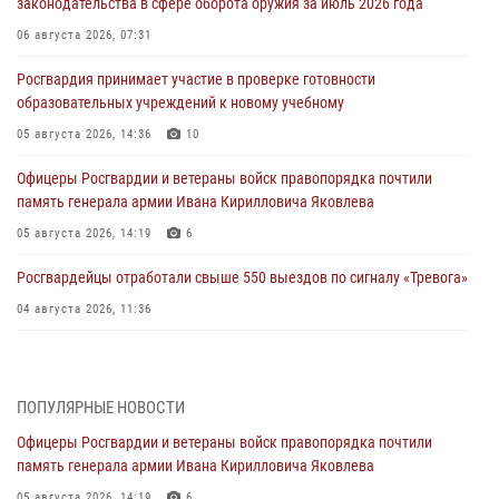
законодательства в сфере оборота оружия за июль 2026 года
06 августа 2026, 07:31
Росгвардия принимает участие в проверке готовности
образовательных учреждений к новому учебному
05 августа 2026, 14:36
10
Офицеры Росгвардии и ветераны войск правопорядка почтили
память генерала армии Ивана Кирилловича Яковлева
05 августа 2026, 14:19
6
Росгвардейцы отработали свыше 550 выездов по сигналу «Тревога»
04 августа 2026, 11:36
В ЛНР спецназовцы Росгвардии уничтожили ударные и
разведывательные беспилотники ВСУ
ПОПУЛЯРНЫЕ НОВОСТИ
04 августа 2026, 09:05
Офицеры Росгвардии и ветераны войск правопорядка почтили
Росгвардия обеспечила безопасность граждан на праздновании
память генерала армии Ивана Кирилловича Яковлева
Дня ВДВ в Липецке
05 августа 2026, 14:19
6