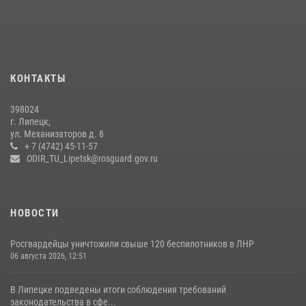
24 июля 2026, 14:32
1
Росгвардия обеспечила безопасность липчан во время
празднования Дня города и Дня металлурга
20 июля 2026, 12:22
5
КОНТАКТЫ
Росгвардия обеспечила безопасность во время фестиваля бардов в
398024
Липецке
г. Липецк,
ул. Механизаторов д. 8
17 июля 2026, 12:26
5
+ 7 (4742) 45-11-57
ODIR_TU_Lipetsk@rosguard.gov.ru
НОВОСТИ
Росгвардейцы уничтожили свыше 120 беспилотников в ЛНР
06 августа 2026, 12:51
В Липецке подведены итоги соблюдения требований
законодательства в сфе...