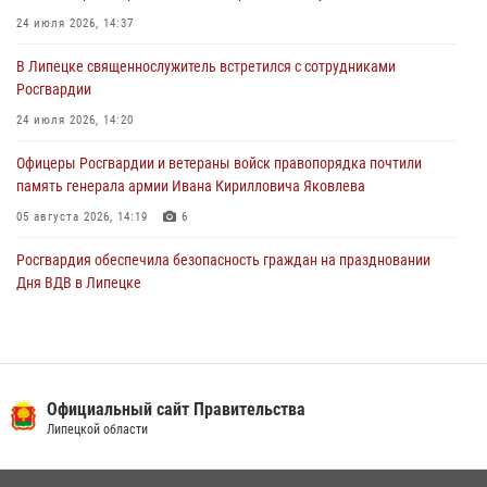
фестивалей в Липецке
24 июля 2026, 14:37
03 августа 2026, 13:17
3
В Липецке священнослужитель встретился с сотрудниками
Росгвардии
24 июля 2026, 14:20
Офицеры Росгвардии и ветераны войск правопорядка почтили
память генерала армии Ивана Кирилловича Яковлева
05 августа 2026, 14:19
6
Росгвардия обеспечила безопасность граждан на праздновании
Дня ВДВ в Липецке
03 августа 2026, 13:43
1
В Липецке росгвардейцы посетили богослужение в честь великого
князя Владимира
Официальный сайт Правительства
28 июля 2026, 14:38
4
Липецкой области
Сотрудники вневедомственной охраны окончили курс служебной
подготовки