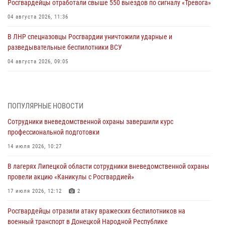
Росгвардейцы отработали свыше 550 выездов по сигналу «Тревога»
04 августа 2026, 11:36
В ЛНР спецназовцы Росгвардии уничтожили ударные и
разведывательные беспилотники ВСУ
04 августа 2026, 09:05
Росгвардия обеспечила безопасность граждан на праздновании
Дня ВДВ в Липецке
ПОПУЛЯРНЫЕ НОВОСТИ
03 августа 2026, 13:43
1
Сотрудники вневедомственной охраны завершили курс
Росгвардейцы обеспечили безопасность граждан в День Лев-
профессиональной подготовки
Толстовского района
14 июля 2026, 10:27
03 августа 2026, 13:41
1
В лагерях Липецкой области сотрудники вневедомственной охраны
Росгвардия противодействует БПЛА ВСУ на южном направлении
провели акцию «Каникулы с Росгвардией»
(видео)
17 июля 2026, 12:12
2
03 августа 2026, 13:39
2
1
Росгвардейцы отразили атаку вражеских беспилотников на
Росгвардия обеспечила охрану порядка во время проведения
военный транспорт в Донецкой Народной Республике